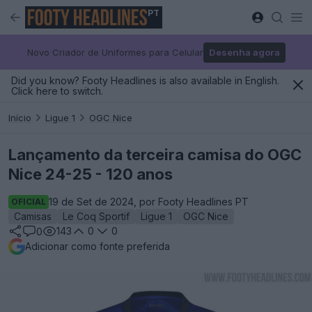
PT
Novo Criador de Uniformes para Celular
Desenha agora
Did you know? Footy Headlines is also available in English.
Click here to switch.
Início
Ligue 1
OGC Nice
Lançamento da terceira camisa do OGC
Nice 24-25 - 120 anos
19 de Set de 2024, por Footy Headlines PT
OFICIAL
Camisas
Le Coq Sportif
Ligue 1
OGC Nice
143
0
0
0
Adicionar como fonte preferida