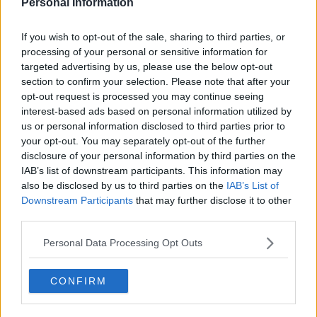
Personal Information
If you wish to opt-out of the sale, sharing to third parties, or
processing of your personal or sensitive information for
targeted advertising by us, please use the below opt-out
section to confirm your selection. Please note that after your
opt-out request is processed you may continue seeing
Gostas do visual das chuteiras Puma Ultra 6 Carbon
interest-based ads based on personal information utilized by
'Grass' de edição especial? Diz-nos nos comentários.
us or personal information disclosed to third parties prior to
your opt-out. You may separately opt-out of the further
disclosure of your personal information by third parties on the
Mostrar Comentários
IAB’s list of downstream participants. This information may
also be disclosed by us to third parties on the
IAB’s List of
Downstream Participants
that may further disclose it to other
Chuteiras
Puma
Ultra
third parties.
Compartilhar
Personal Data Processing Opt Outs
CONFIRM