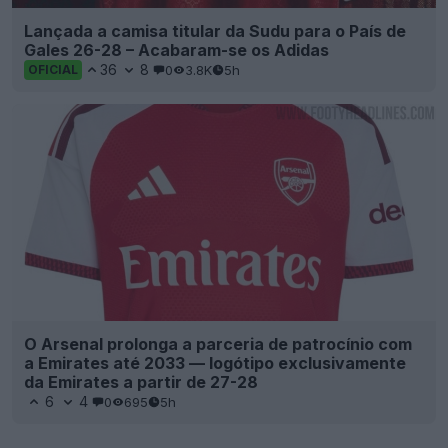
Lançada a camisa titular da Sudu para o País de
Gales 26-28 – Acabaram-se os Adidas
36
8
0
3.8K
5h
OFICIAL
O Arsenal prolonga a parceria de patrocínio com
a Emirates até 2033 — logótipo exclusivamente
da Emirates a partir de 27-28
6
4
0
695
5h