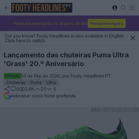
PT
Pesquisa avançada no arquivo de kits
Pesquisa Agora
Did you know? Footy Headlines is also available in English.
Click here to switch.
Lançamento das chuteiras Puma Ultra
'Grass' 20.º Aniversário
14 de Mai de 2026, por Footy Headlines PT
OFICIAL
Chuteiras
Puma
Ultra
2.6K
25
6
0
Adicionar como fonte preferida