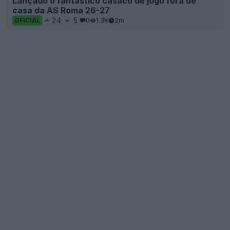
Lançado o fantástico casaco de jogo fora de
casa da AS Roma 26-27
24
5
0
1.3K
2m
OFICIAL