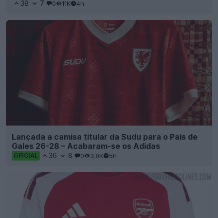
38
7
0
11K
4h
Lançada a camisa titular da Sudu para o País de
Gales 26-28 – Acabaram-se os Adidas
36
8
0
3.8K
5h
OFICIAL