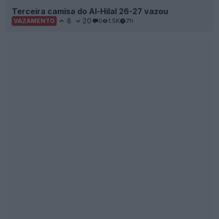
Fabricantes de camisas da La Liga 26-27: a Nike
assume o primeiro lugar, 10 marcas partilham os
20 clubes
7
2
0
2.4K
15h