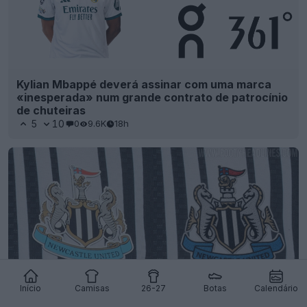
Acabou-se o Jogarbola: Lançadas as camisas da
Mizuno para o Cong An Hanoi FC 26-27
5
0
0
575
20h
OFICIAL
Início
Camisas
26-27
Botas
Calendário