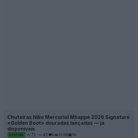
Chuteiras Nike Mercurial Mbappé 2026 Signature
«Golden Boot» douradas lançadas — já
disponíveis
71
43
0
31.9K
5h
OFICIAL