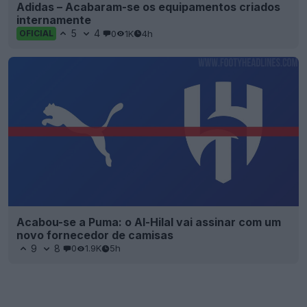
Adidas – Acabaram-se os equipamentos criados
internamente
5
4
0
1K
4h
OFICIAL
Acabou-se a Puma: o Al-Hilal vai assinar com um
novo fornecedor de camisas
9
8
0
1.9K
5h