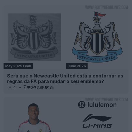
5
10
0
9.6K
18h
Novo emblema do Newcastle United apresentado
numa camisa
1
7
0
2.4K
18h
OFICIAL