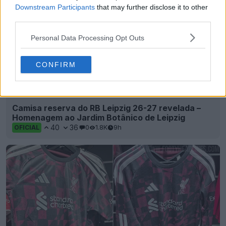
Downstream Participants
that may further disclose it to other
third parties.
Personal Data Processing Opt Outs
CONFIRM
Camisa reserva do RB Leipzig 26-27 revelada –
Homenagem ao Jardim Botânico de Leipzig
40
36
0
1.8K
9h
OFICIAL