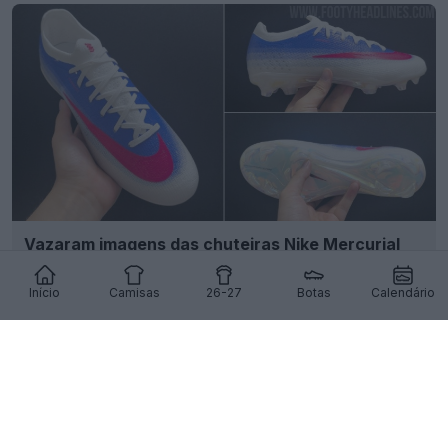
Vazaram imagens das chuteiras Nike Mercurial
Vapor 17 nas cores Branco/Azul/Rosa
5
12
0
1K
1d
VAZAMENTO
Início
Camisas
26-27
Botas
Calendário