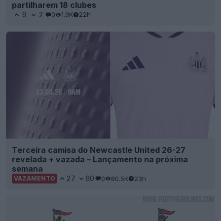
partilharem 18 clubes
9
2
0
1.9K
22h
Terceira camisa do Newcastle United 26-27
revelada + vazada – Lançamento na próxima
semana
27
60
0
80.5K
23h
VAZAMENTO