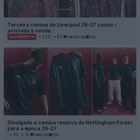
Terceira camisa do Liverpool 26-27 vazou –
avistada à venda
126
87
0
190.4K
10h
VAZAMENTO
Divulgada a camisa reserva do Nottingham Forest
para a época 26-27
32
8
0
8.6K
10h