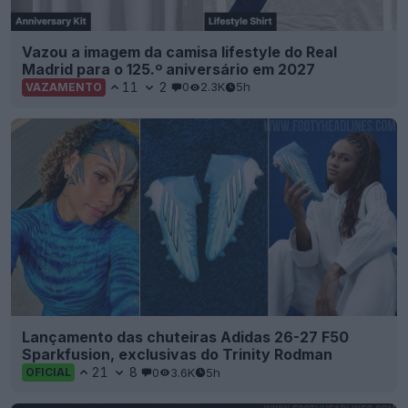
Vazou a imagem da camisa lifestyle do Real
Madrid para o 125.º aniversário em 2027
11
2
0
2.3K
5h
VAZAMENTO
Lançamento das chuteiras Adidas 26-27 F50
Sparkfusion, exclusivas do Trinity Rodman
21
8
0
3.6K
5h
OFICIAL