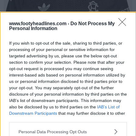
www.footyheadlines.com -
Do Not Process My
Personal Information
If you wish to opt-out of the sale, sharing to third parties, or
processing of your personal or sensitive information for
Camisa reserva do Club América 26-27 vazou -
targeted advertising by us, please use the below opt-out
Fotos oficiais
section to confirm your selection. Please note that after your
56
22
0
26.2K
1h
VAZAMENTO
opt-out request is processed you may continue seeing
interest-based ads based on personal information utilized by
us or personal information disclosed to third parties prior to
your opt-out. You may separately opt-out of the further
disclosure of your personal information by third parties on the
IAB’s list of downstream participants. This information may
also be disclosed by us to third parties on the
IAB’s List of
Downstream Participants
that may further disclose it to other
third parties.
Personal Data Processing Opt Outs