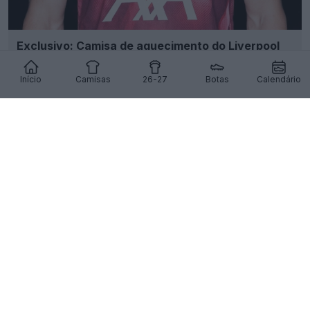
Exclusivo: Camisa de aquecimento do Liverpool
2027 vazou
5
2
0
722
7h
VAZAMENTO
Início
Camisas
26-27
Botas
Calendário