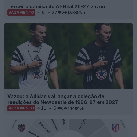
Terceira camisa do Al-Hilal 26-27 vazou
9
27
0
1.6K
15h
VAZAMENTO
Vazou: a Adidas vai lançar a coleção de
reedições do Newcastle de 1996-97 em 2027
11
6
0
4.1K
15h
VAZAMENTO