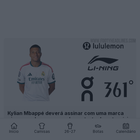
Kylian Mbappé deverá assinar com uma marca
«inesperada» num grande contrato de patrocínio
de chuteiras
7
12
0
11.4K
1d
Início
Camisas
26-27
Botas
Calendário