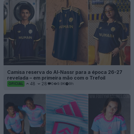
Camisa reserva do Al-Nassr para a época 26-27
revelada – em primeira mão com o Trefoil
48
28
0
9.9K
9h
OFICIAL