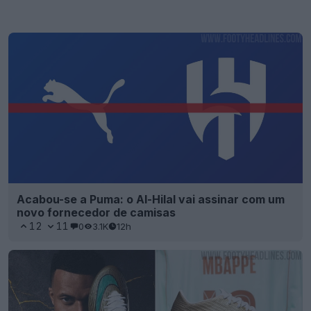
Acabou-se a Puma: o Al-Hilal vai assinar com um
novo fornecedor de camisas
12
11
0
3.1K
12h