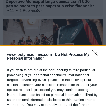
Deportivo Municipal lança camisa com 1 000
patrocinadores para superar a crise financeira
11
1
0
785
2h
www.footyheadlines.com -
Do Not Process My
Personal Information
If you wish to opt-out of the sale, sharing to third parties, or
processing of your personal or sensitive information for
Divulgada a camisa reserva do LR Vicenza para a
temporada 26-27
targeted advertising by us, please use the below opt-out
3
0
0
321
3h
section to confirm your selection. Please note that after your
opt-out request is processed you may continue seeing
interest-based ads based on personal information utilized by
us or personal information disclosed to third parties prior to
your opt-out. You may separately opt-out of the further