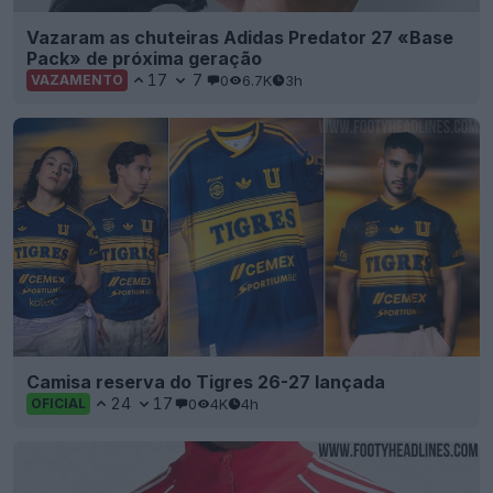
Vazaram as chuteiras Adidas Predator 27 «Base
Pack» de próxima geração
17
7
0
6.7K
3h
VAZAMENTO
Camisa reserva do Tigres 26-27 lançada
24
17
0
4K
4h
OFICIAL