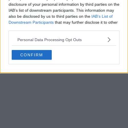
disclosure of your personal information by third parties on the
IAB’s list of downstream participants. This information may
also be disclosed by us to third parties on the
IAB’s List of
Downstream Participants
that may further disclose it to other
third parties.
Personal Data Processing Opt Outs
Revelada a bola da Supertaça da UEFA 2026 da
CONFIRM
Adidas
5
1
0
1.1K
3h
OFICIAL