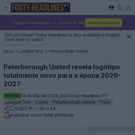
PT
Pesquisa avançada no arquivo de kits
Pesquisa Agora
Did you know? Footy Headlines is also available in English.
Click here to switch.
Início
League One
Peterborough United
Peterborough United revela logótipo
totalmente novo para a época 2026-
2027
14 de Mai de 2026, por Footy Headlines PT
OFICIAL
League One
Logos
Peterborough United
Puma
3.7K
33
14
0
Adicionar como fonte preferida