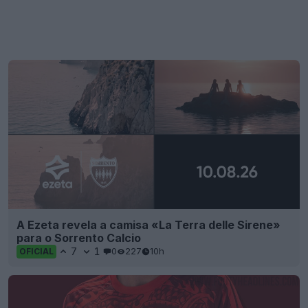
A Ezeta revela a camisa «La Terra delle Sirene»
para o Sorrento Calcio
7
1
0
227
10h
OFICIAL