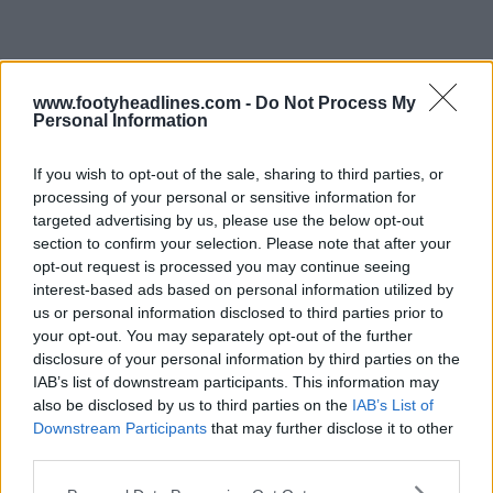
www.footyheadlines.com -
Do Not Process My
Personal Information
If you wish to opt-out of the sale, sharing to third parties, or
processing of your personal or sensitive information for
targeted advertising by us, please use the below opt-out
section to confirm your selection. Please note that after your
opt-out request is processed you may continue seeing
interest-based ads based on personal information utilized by
us or personal information disclosed to third parties prior to
A par do logótipo principal, o Peterborough introduziu
your opt-out. You may separately opt-out of the further
disclosure of your personal information by third parties on the
um tipo de letra personalizado chamado Posh Type,
IAB’s list of downstream participants. This information may
que será utilizado em todas as comunicações do clube
also be disclosed by us to third parties on the
IAB’s List of
e nas futuras camisas. A reformulação abrangente da
Downstream Participants
that may further disclose it to other
marca inclui também um conjunto de novas
third parties.
subidentidades, proporcionando uma estética altamente