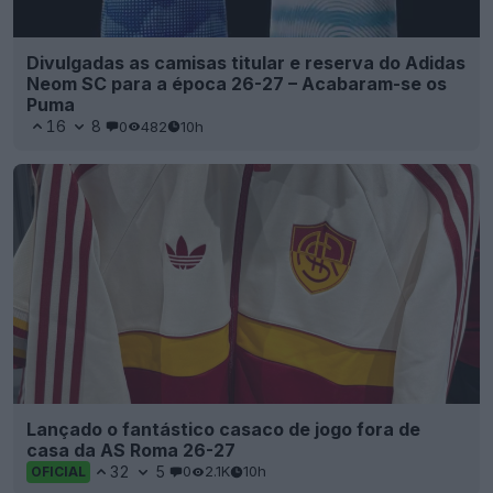
Divulgadas as camisas titular e reserva do Adidas
Neom SC para a época 26-27 – Acabaram-se os
Puma
16
8
0
482
10h
Lançado o fantástico casaco de jogo fora de
casa da AS Roma 26-27
32
5
0
2.1K
10h
OFICIAL