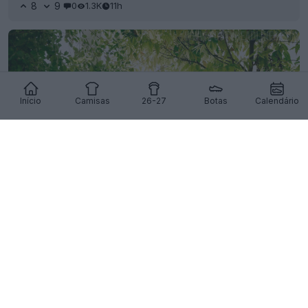
8
9
0
1.3K
11h
Início
Camisas
26-27
Botas
Calendário