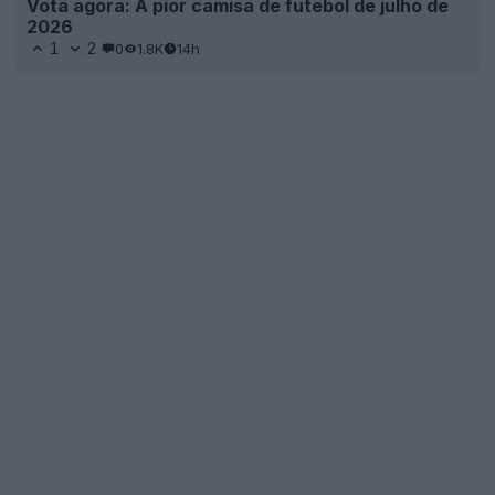
Vota agora: A pior camisa de futebol de julho de
2026
1
2
0
1.8K
14h