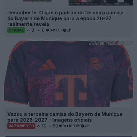
Descoberto: O que o padrão da terceira camisa
do Bayern de Munique para a época 26-27
realmente revela
3
6
0
1.5K
2h
OFICIAL
Vazou a terceira camisa do Bayern de Munique
para 2026-2027 – Imagens oficiais
79
50
0
100.8K
4h
VAZAMENTO