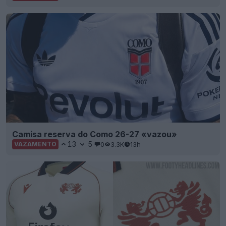
Camisa reserva do Como 26-27 «vazou»
13
5
0
3.3K
13h
VAZAMENTO