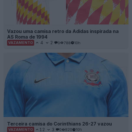
Vazou uma camisa retro da Adidas inspirada na
AS Roma de 1994
4
2
0
788
10h
VAZAMENTO
Terceira camisa do Corinthians 26-27 vazou
12
3
0
820
10h
VAZAMENTO