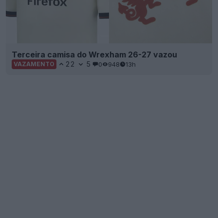
Terceira camisa do Wrexham 26-27 vazou
22
5
0
948
13h
VAZAMENTO