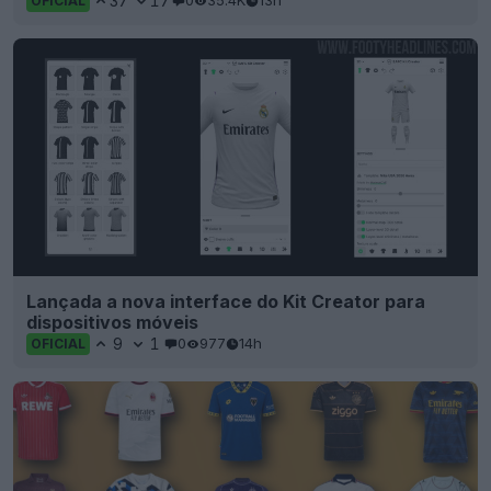
37
17
0
35.4K
13h
OFICIAL
Lançada a nova interface do Kit Creator para
dispositivos móveis
9
1
0
977
14h
OFICIAL