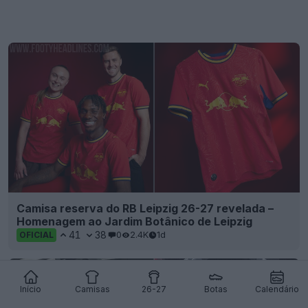
Camisa reserva do RB Leipzig 26-27 revelada –
Homenagem ao Jardim Botânico de Leipzig
41
38
0
2.4K
1d
OFICIAL
Início
Camisas
26-27
Botas
Calendário