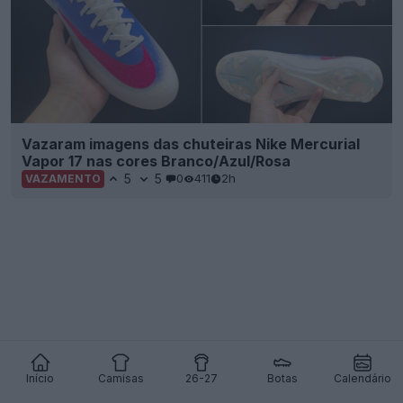
Vazaram imagens das chuteiras Nike Mercurial
Vapor 17 nas cores Branco/Azul/Rosa
5
5
0
411
2h
VAZAMENTO
Início
Camisas
26-27
Botas
Calendário