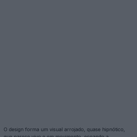
O design forma um visual arrojado, quase hipnótico,
que parece vivo e em movimento, ecoando a