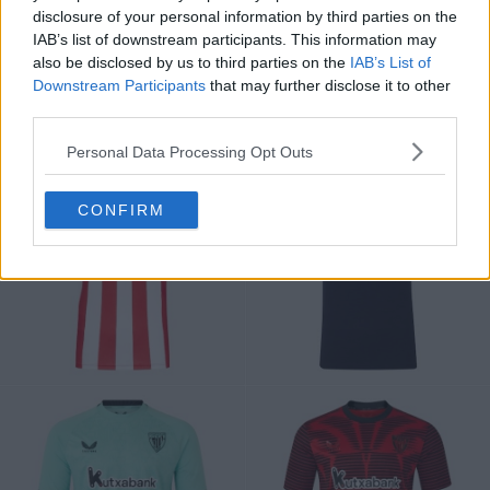
como um detalhe sutil e sofisticado, reforçando ainda
disclosure of your personal information by third parties on the
mais o tema. Todos os logótipos aparecem em branco
IAB’s list of downstream participants. This information may
para garantir a visibilidade sobre o fundo dramático.
also be disclosed by us to third parties on the
IAB’s List of
Downstream Participants
that may further disclose it to other
Camisas do Athletic Bilbao 25-26
third parties.
Personal Data Processing Opt Outs
CONFIRM