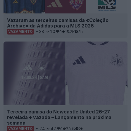
Vazaram as terceiras camisas da «Coleção
Archive» da Adidas para a MLS 2026
38
10
0
15.2K
2h
VAZAMENTO
Terceira camisa do Newcastle United 26-27
revelada + vazada – Lançamento na próxima
semana
24
42
0
78.1K
2h
VAZAMENTO