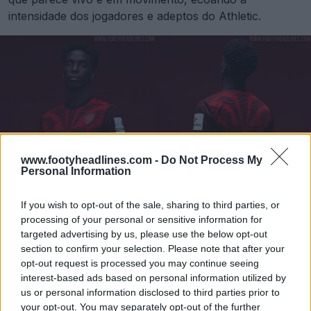
intensidade dos jogadores e adeptos do Athletic.
www.footyheadlines.com -
Do Not Process My
Personal Information
If you wish to opt-out of the sale, sharing to third parties, or
processing of your personal or sensitive information for
targeted advertising by us, please use the below opt-out
section to confirm your selection. Please note that after your
A quarta camisa Castore Athletic Club 25-26 usa uma
opt-out request is processed you may continue seeing
base vermelha escura, com listras horizontais pretas,
interest-based ads based on personal information utilized by
que juntas criam o motivo característico do leão. Um
us or personal information disclosed to third parties prior to
pequeno emblema de leão é colocado perto da gola
your opt-out. You may separately opt-out of the further