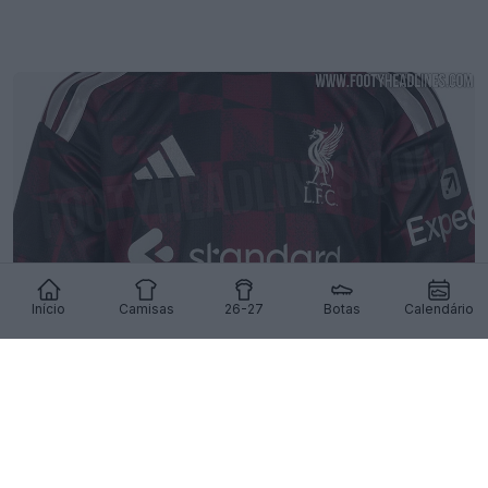
Início
Camisas
26-27
Botas
Calendário
Terceira camisa do Liverpool 26-27 vaza –
Imagens oficiais – Chega a 12 de agosto
114
74
0
186K
5h
VAZAMENTO