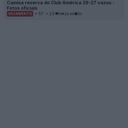
Camisa reserva do Club América 26-27 vazou -
Fotos oficiais
57
25
0
26.6K
5h
VAZAMENTO