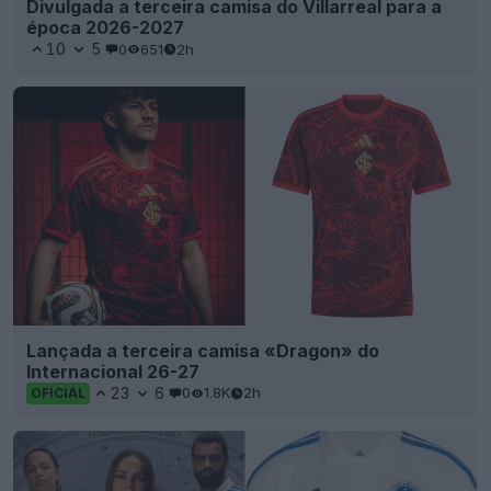
Divulgada a terceira camisa do Villarreal para a
época 2026-2027
10
5
0
651
2h
Lançada a terceira camisa «Dragon» do
Internacional 26-27
23
6
0
1.8K
2h
OFICIAL