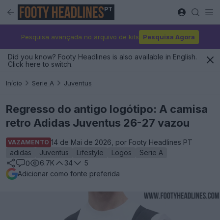
PT
Pesquisa avançada no arquivo de kits
Pesquisa Agora
Did you know? Footy Headlines is also available in English.
Click here to switch.
Início
Serie A
Juventus
Regresso do antigo logótipo: A camisa
retro Adidas Juventus 26-27 vazou
14 de Mai de 2026, por Footy Headlines PT
VAZAMENTO
adidas
Juventus
Lifestyle
Logos
Serie A
6.7K
34
5
0
Adicionar como fonte preferida