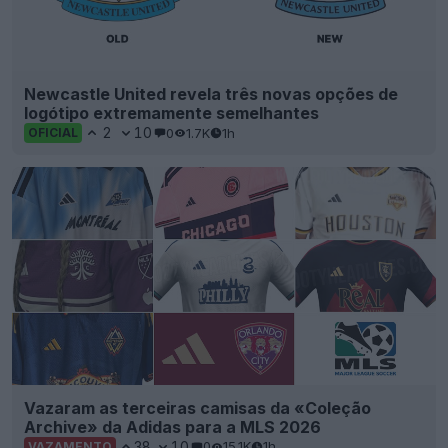
Newcastle United revela três novas opções de
logótipo extremamente semelhantes
2
10
0
1.7K
1h
OFICIAL
Vazaram as terceiras camisas da «Coleção
Archive» da Adidas para a MLS 2026
38
10
0
15.1K
1h
VAZAMENTO