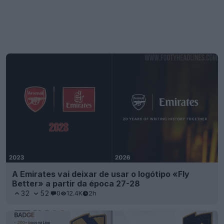
A Emirates vai deixar de usar o logótipo «Fly
Better» a partir da época 27-28
32
52
0
12.4K
2h