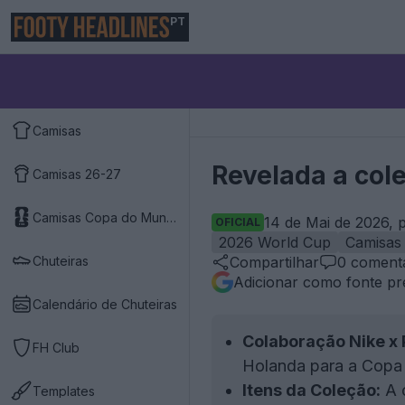
PT
Camisas
Revelada a col
Camisas 26-27
Camisas Copa do Mundo 2026
14 de Mai de 2026, 
OFICIAL
2026 World Cup
Camisas
Chuteiras
Compartilhar
0
comentá
Adicionar como fonte pr
Calendário de Chuteiras
Colaboração Nike x 
FH Club
Holanda para a Copa
Itens da Coleção:
A c
Templates