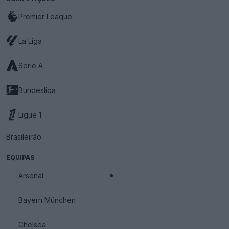
Premier League
La Liga
Serie A
Bundesliga
Ligue 1
Brasileirão
EQUIPAS
Arsenal
Bayern München
Chelsea