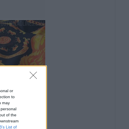
sonal or
ection to
ou may
 personal
out of the
 downstream
B’s List of