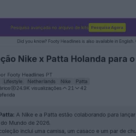
Pesquisa avançada no arquivo de kits
Pesquisa Agora
Did you know? Footy Headlines is also available in English. 
eção Nike x Patta Holanda para 
por Footy Headlines PT
Lifestyle
Netherlands
Nike
Patta
rios
24.9K
visualizações
21
42
eferida
Patta:
A Nike e a Patta estão colaborando para lançar
 do Mundo de 2026.
oleção inclui uma camisa, um casaco e um par de chu