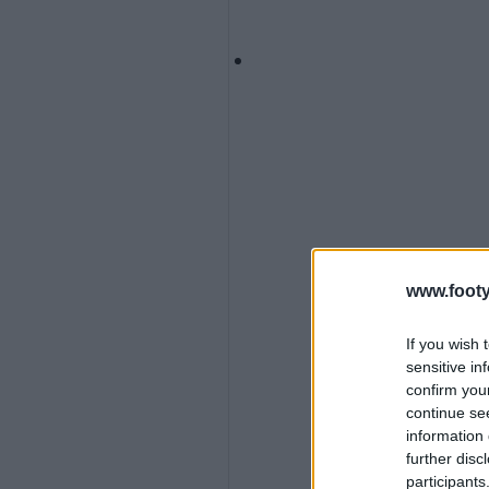
www.footy
If you wish 
sensitive in
confirm you
continue se
information 
further disc
participants