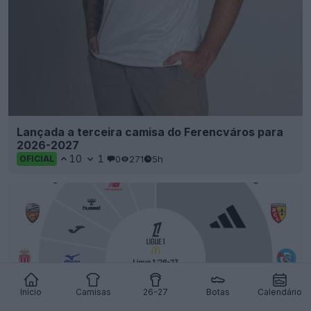
Lançada a terceira camisa do Ferencváros para
2026-2027
10
1
0
271
5h
OFICIAL
Início
Camisas
26-27
Botas
Calendário