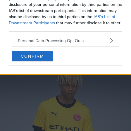
disclosure of your personal information by third parties on the
IAB’s list of downstream participants. This information may
also be disclosed by us to third parties on the
IAB’s List of
Downstream Participants
that may further disclose it to other
A camisa de jogo fora do Girona FC 2025-2026 da
third parties.
Puma
é um pouco monótona, com a cor amarela
Personal Data Processing Opt Outs
predominante e detalhes em preto. A gola e as mangas
contrastam com o amarelo, enquanto o emblema
CONFIRM
vermelho do clube se destaca contra o fundo amarelo.