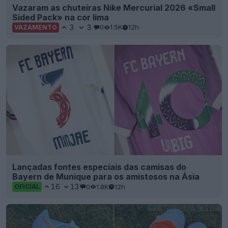
Vazaram as chuteiras Nike Mercurial 2026 «Small
Sided Pack» na cor lima
3
3
0
1.5K
12h
VAZAMENTO
Lançadas fontes especiais das camisas do
Bayern de Munique para os amistosos na Ásia
16
13
0
1.8K
12h
OFICIAL