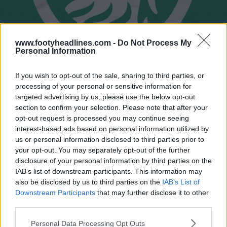
www.footyheadlines.com -
Do Not Process My
Personal Information
If you wish to opt-out of the sale, sharing to third parties, or
processing of your personal or sensitive information for
targeted advertising by us, please use the below opt-out
Espera-se que a reformulação siga a tendência
section to confirm your selection. Please note that after your
moderna do futebol de otimização minimalista,
opt-out request is processed you may continue seeing
tornando o emblema mais adaptável aos meios digitais,
interest-based ads based on personal information utilized by
ao merchandising e ao apelo comercial global, ao
us or personal information disclosed to third parties prior to
mesmo tempo que preserva os elementos tradicionais
your opt-out. You may separately opt-out of the further
sagrados do clube.
disclosure of your personal information by third parties on the
IAB’s list of downstream participants. This information may
O que esperas ver no novo logótipo do Sporting CP?
also be disclosed by us to third parties on the
IAB’s List of
Preferes uma atualização minimalista e moderna ou um
Downstream Participants
that may further disclose it to other
regresso a um visual mais retro? Diz-nos o que pensas
third parties.
nos comentários abaixo.
Personal Data Processing Opt Outs