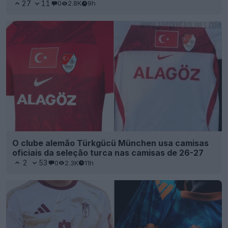
27
11
0
2.8K
9h
O clube alemão Türkgücü München usa camisas
oficiais da seleção turca nas camisas de 26-27
2
53
0
2.3K
11h