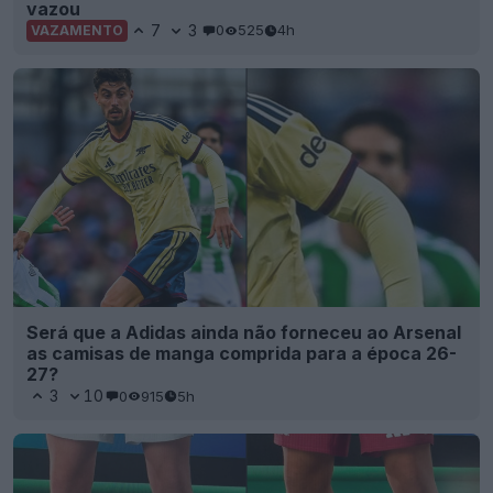
vazou
7
3
0
525
4h
VAZAMENTO
Será que a Adidas ainda não forneceu ao Arsenal
as camisas de manga comprida para a época 26-
27?
3
10
0
915
5h