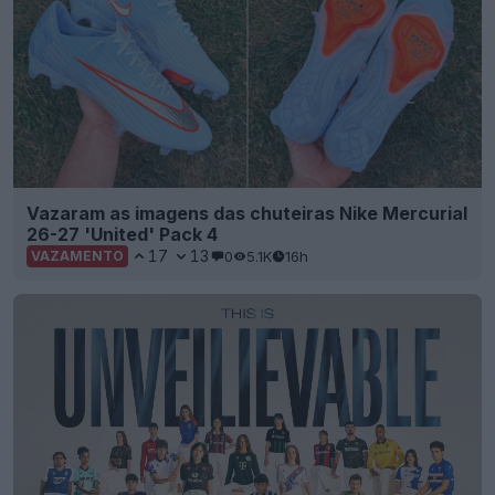
Vazaram as imagens das chuteiras Nike Mercurial
26-27 'United' Pack 4
17
13
0
5.1K
16h
VAZAMENTO