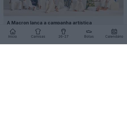
A Macron lança a campanha artística
«Unveilievable» para a linha de camisas 26-27
13
1
0
2.6K
16h
Início
Camisas
26-27
Botas
Calendário
Lançamento das camisas titulares e reservas do
Athens Kallithea 26-27 para o 60.º aniversário
27
1
0
1.2K
17h
OFICIAL