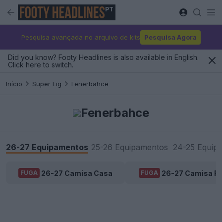
PT
Pesquisa avançada no arquivo de kits
Pesquisa Agora
Did you know? Footy Headlines is also available in English.
Click here to switch.
Início
Süper Lig
Fenerbahce
Fenerbahce
26-27 Equipamentos
25-26 Equipamentos
24-25 Equip
26-27 Camisa Casa
26-27 Camisa Fo
FUGA
FUGA