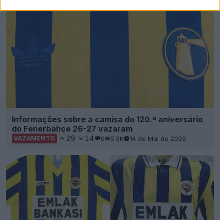
Informações sobre a camisa do 120.º aniversário
do Fenerbahçe 26-27 vazaram
29
14
0
5.9K
14 de Mai de 2026
VAZAMENTO