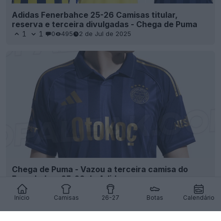
Adidas Fenerbahce 25-26 Camisas titular,
reserva e terceira divulgadas - Chega de Puma
1
1
0
495
2 de Jul de 2025
Chega de Puma - Vazou a terceira camisa do
Fenerbahçe 25-26 da Adidas
1
1
0
474
30 de Jun de 2025
VAZAMENTO
Início
Camisas
26-27
Botas
Calendário