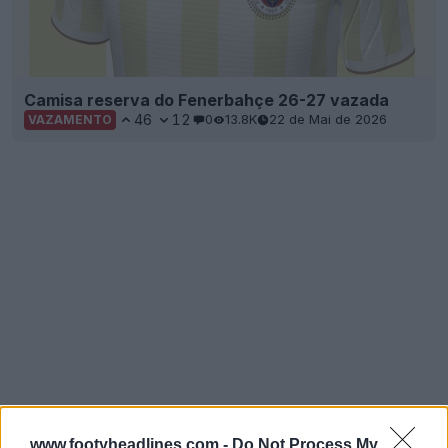
Camisa reserva do Fenerbahçe 26-27 vazada
46
12
0
13.8K
22 de Mai de 2026
VAZAMENTO
www.footyheadlines.com -
Do Not Process My