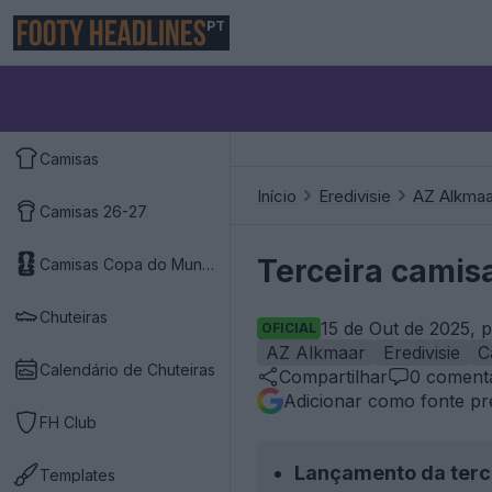
PT
Camisas
Início
Eredivisie
AZ Alkmaa
Camisas 26-27
Terceira camis
Camisas Copa do Mundo 2026
Chuteiras
15 de Out de 2025, 
OFICIAL
AZ Alkmaar
Eredivisie
C
Calendário de Chuteiras
Compartilhar
0
comentá
Adicionar como fonte pr
FH Club
Lançamento da terc
Templates