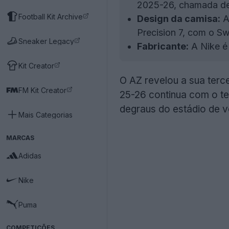
2025-26, chamada de 
Football Kit Archive
Design da camisa:
A
Precision 7, com o S
Sneaker Legacy
Fabricante:
A Nike é
Kit Creator
O AZ revelou a sua ter
FM Kit Creator
25-26 continua com o te
degraus do estádio de 
Mais Categorias
MARCAS
Adidas
Nike
Puma
COMPETIÇÕES