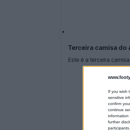
Terceira camisa do
Este é a terceira camis
www.footy
If you wish 
sensitive in
confirm you
continue se
information 
further disc
participants