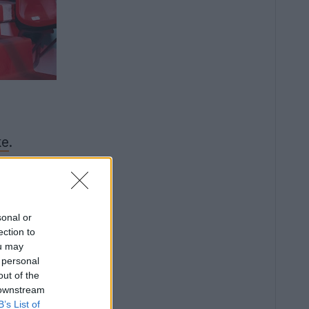
ke
.
sonal or
ection to
ou may
 personal
out of the
 downstream
B’s List of