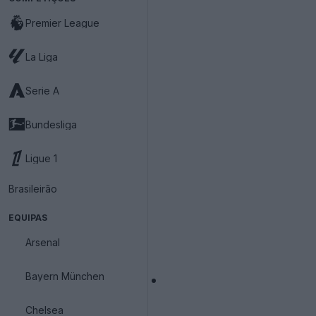
Premier League
La Liga
Serie A
Bundesliga
Ligue 1
Brasileirão
EQUIPAS
Arsenal
Bayern München
Chelsea