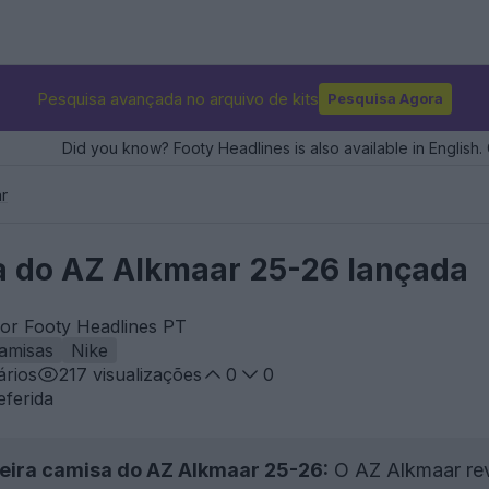
Pesquisa avançada no arquivo de kits
Pesquisa Agora
Did you know? Footy Headlines is also available in English. 
r
a do AZ Alkmaar 25-26 lançada
por Footy Headlines PT
amisas
Nike
rios
217
visualizações
0
0
eferida
eira camisa do AZ Alkmaar 25-26:
O AZ Alkmaar rev