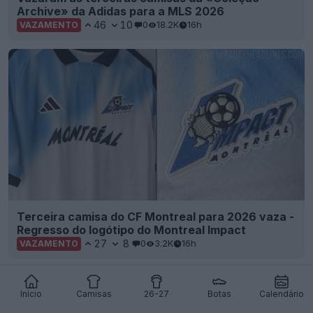
Archive» da Adidas para a MLS 2026
46
10
0
18.2K
16h
VAZAMENTO
Terceira camisa do CF Montreal para 2026 vaza -
Regresso do logótipo do Montreal Impact
27
8
0
3.2K
16h
VAZAMENTO
Início
Camisas
26-27
Botas
Calendário