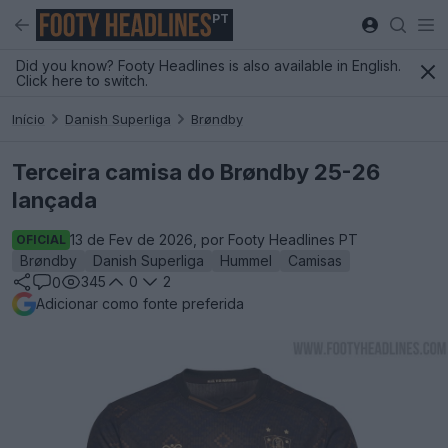
PT
Did you know? Footy Headlines is also available in English.
Click here to switch.
Início
Danish Superliga
Brøndby
Terceira camisa do Brøndby 25-26
lançada
13 de Fev de 2026, por Footy Headlines PT
OFICIAL
Brøndby
Danish Superliga
Hummel
Camisas
345
0
2
0
Adicionar como fonte preferida