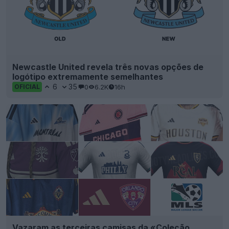
Newcastle United revela três novas opções de
logótipo extremamente semelhantes
6
35
0
6.2K
16h
OFICIAL
Vazaram as terceiras camisas da «Coleção