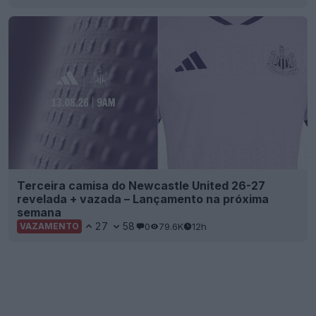
Terceira camisa do Newcastle United 26-27
revelada + vazada – Lançamento na próxima
semana
27
58
0
79.6K
12h
VAZAMENTO