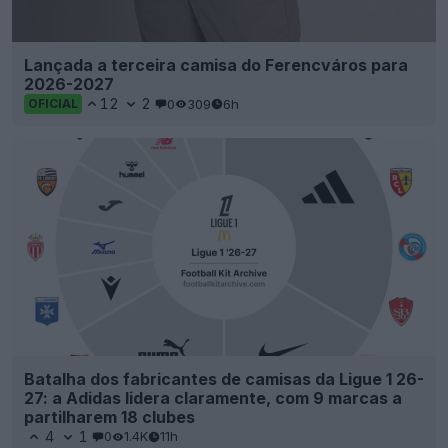
Lançada a terceira camisa do Ferencváros para
2026-2027
12
2
0
309
6h
OFICIAL
Batalha dos fabricantes de camisas da Ligue 1 26-
27: a Adidas lidera claramente, com 9 marcas a
partilharem 18 clubes
4
1
0
1.4K
11h