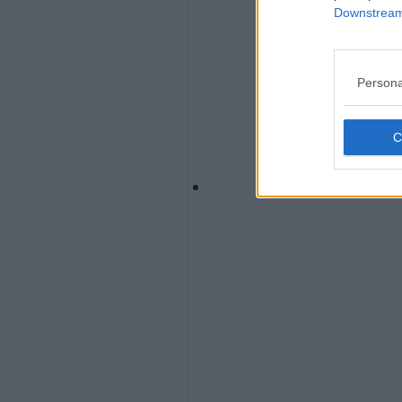
Downstream 
Persona