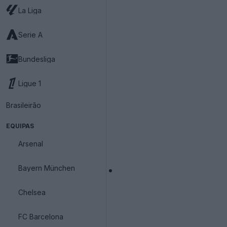
La Liga
Serie A
Bundesliga
Ligue 1
Brasileirão
EQUIPAS
Arsenal
Bayern München
Chelsea
FC Barcelona