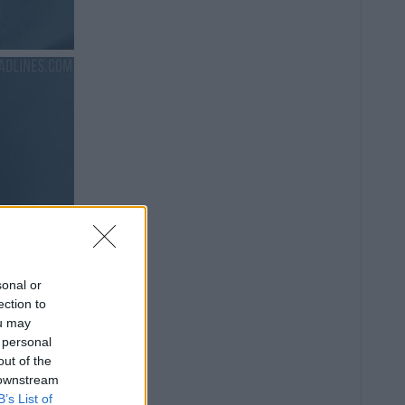
sonal or
ection to
ou may
 personal
out of the
 downstream
B’s List of