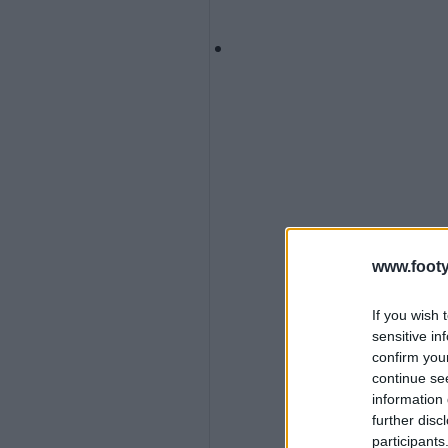
www.footy
If you wish 
sensitive in
confirm you
continue se
information 
further disc
participants