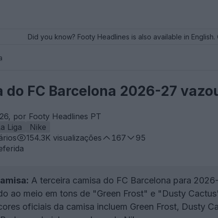
Did you know? Footy Headlines is also available in English. 
a
a do FC Barcelona 2026-27 vazou
26, por Footy Headlines PT
a Liga
Nike
rios
154.3K
visualizações
167
95
eferida
camisa:
A terceira camisa do FC Barcelona para 2026
do ao meio em tons de "Green Frost" e "Dusty Cactus
ores oficiais da camisa incluem Green Frost, Dusty C