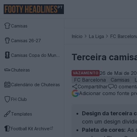
PT
Camisas
Início
La Liga
FC Barcelon
Camisas 26-27
Terceira camis
Camisas Copa do Mundo 2026
Chuteiras
26 de Mai de 20
VAZAMENTO
FC Barcelona
Camisas
L
Calendário de Chuteiras
Compartilhar
0
comentá
Adicionar como fonte pr
FH Club
Design da terceira 
Templates
com um design dividi
Football Kit Archive
Paleta de cores:
As c