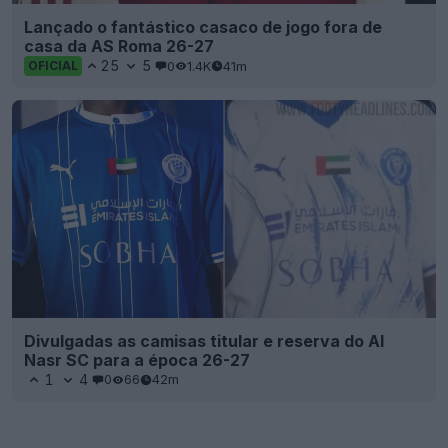
Lançado o fantástico casaco de jogo fora de
casa da AS Roma 26-27
25
5
0
1.4K
41m
OFICIAL
Divulgadas as camisas titular e reserva do Al
Nasr SC para a época 26-27
1
4
0
66
42m