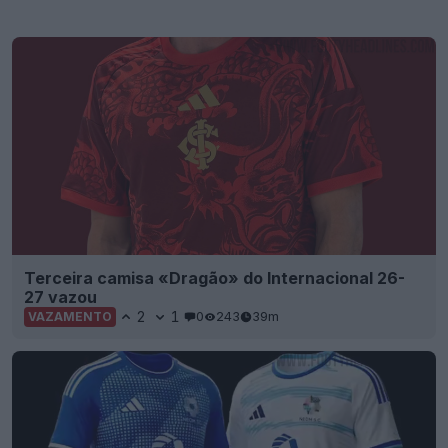
Terceira camisa «Dragão» do Internacional 26-
27 vazou
2
1
0
243
39m
VAZAMENTO