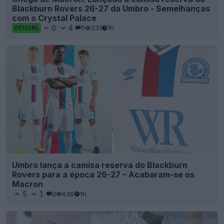
Blackburn Rovers 26-27 da Umbro - Semelhanças
com o Crystal Palace
0
4
0
231
1h
OFICIAL
Umbro lança a camisa reserva do Blackburn
Rovers para a época 26-27 – Acabaram-se os
Macron
5
1
0
636
1h