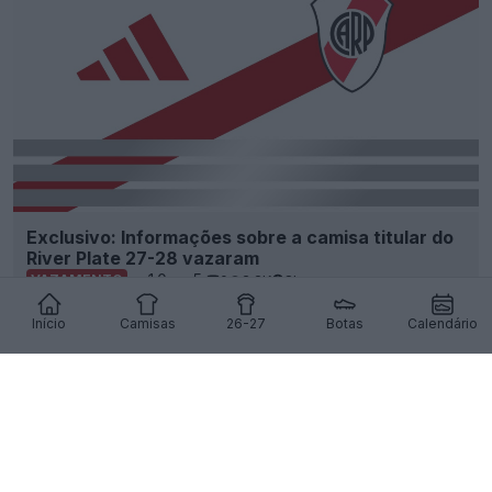
Exclusivo: Informações sobre a camisa titular do
River Plate 27-28 vazaram
10
5
0
2.2K
8h
VAZAMENTO
Início
Camisas
26-27
Botas
Calendário