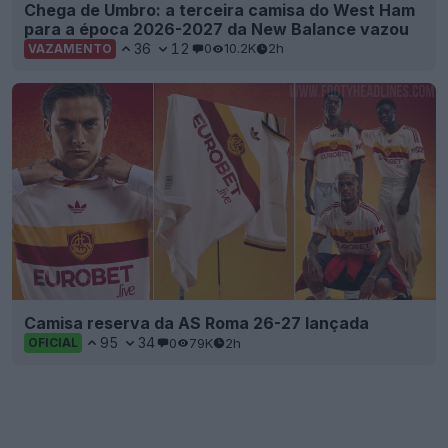
Chega de Umbro: a terceira camisa do West Ham
para a época 2026-2027 da New Balance vazou
36
12
0
10.2K
2h
VAZAMENTO
Camisa reserva da AS Roma 26-27 lançada
95
34
0
79K
2h
OFICIAL