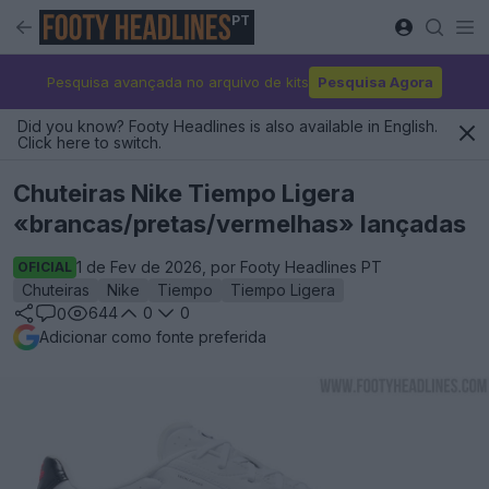
PT
Pesquisa avançada no arquivo de kits
Pesquisa Agora
Did you know? Footy Headlines is also available in English.
Click here to switch.
Chuteiras Nike Tiempo Ligera
«brancas/pretas/vermelhas» lançadas
1 de Fev de 2026, por Footy Headlines PT
OFICIAL
Chuteiras
Nike
Tiempo
Tiempo Ligera
644
0
0
0
Adicionar como fonte preferida