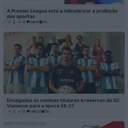
A Premier League está a ridicularizar a proibição
das apostas
2
4
0
1K
7h
Divulgadas as camisas titulares e reservas do SC
Vianense para a época 26-27
3
0
0
531
7h