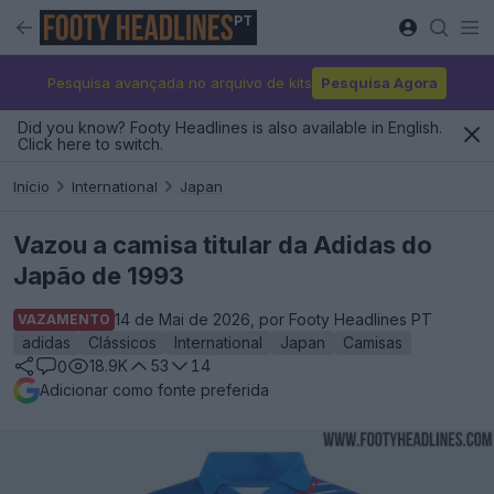
PT
Pesquisa avançada no arquivo de kits
Pesquisa Agora
Did you know? Footy Headlines is also available in English.
Click here to switch.
Início
International
Japan
Vazou a camisa titular da Adidas do
Japão de 1993
14 de Mai de 2026, por Footy Headlines PT
VAZAMENTO
adidas
Clássicos
International
Japan
Camisas
18.9K
53
14
0
Adicionar como fonte preferida