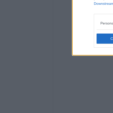
Downstream 
Persona