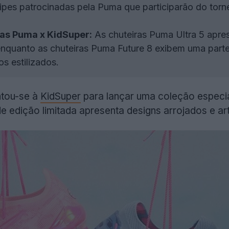
uipes patrocinadas pela Puma que participarão do tor
as Puma x KidSuper:
As chuteiras Puma Ultra 5 apre
 enquanto as chuteiras Puma Future 8 exibem uma part
s estilizados.
ntou-se à
KidSuper
para lançar uma coleção especi
 edição limitada apresenta designs arrojados e art