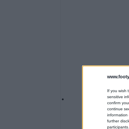
www.footy
If you wish 
sensitive in
confirm you
continue se
information 
further disc
participants