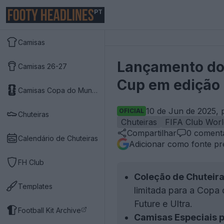
PT
Camisas
Lançamento do 
Camisas 26-27
Cup em edição 
Camisas Copa do Mundo 2026
10 de Jun de 2025, 
OFICIAL
Chuteiras
Chuteiras
FIFA Club Wor
Compartilhar
0
comentá
Calendário de Chuteiras
Adicionar como fonte pr
FH Club
Coleção de Chuteir
Templates
limitada para a Copa
Future e Ultra.
Football Kit Archive
Camisas Especiais p