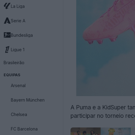
La Liga
Serie A
Bundesliga
Ligue 1
Brasileirão
EQUIPAS
Arsenal
Bayern München
A Puma e a KidSuper ta
Chelsea
participar no torneio r
FC Barcelona