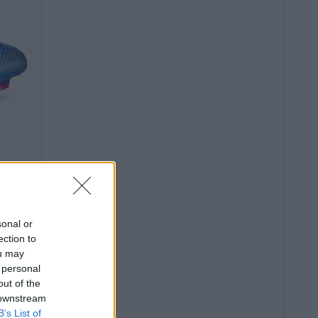
sonal or
ection to
ou may
 personal
out of the
 downstream
B’s List of