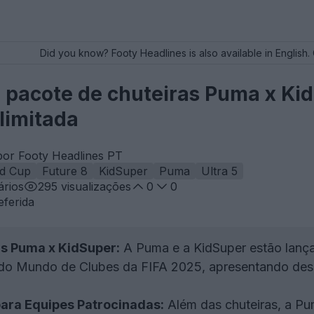
Did you know? Footy Headlines is also available in English. 
pacote de chuteiras Puma x Ki
limitada
por Footy Headlines PT
ld Cup
Future 8
KidSuper
Puma
Ultra 5
rios
295
visualizações
0
0
eferida
as Puma x KidSuper:
A Puma e a KidSuper estão lança
 do Mundo de Clubes da FIFA 2025, apresentando desi
ara Equipes Patrocinadas:
Além das chuteiras, a P