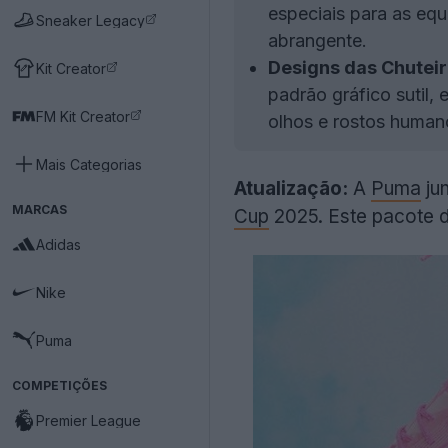
especiais para as eq
Sneaker Legacy
abrangente.
Designs das Chuteir
Kit Creator
padrão gráfico sutil,
FM Kit Creator
olhos e rostos humano
Mais Categorias
Atualização:
A
Puma
ju
MARCAS
Cup
2025. Este pacote de
Adidas
Nike
Puma
COMPETIÇÕES
Premier League