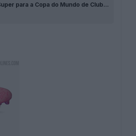
ÚLTIMA HORA: Todos os uniformes Puma x KidSuper para a Copa do Mundo de Clubes da FIFA 2025 foram divulgados - 7 equipas