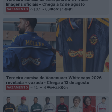
Imagens oficiais – Chega a 12 de agosto
107
66
0
184.4K
1h
VAZAMENTO
Terceira camisa do Vancouver Whitecaps 2026
revelada + vazada - Chega a 13 de agosto
41
4
0
3.1K
2h
VAZAMENTO