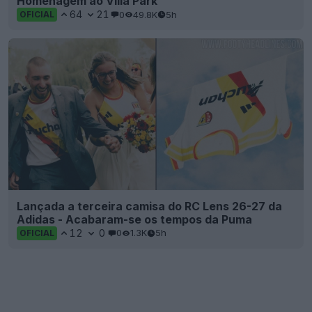
Homenagem ao Villa Park
64
21
0
49.8K
5h
OFICIAL
Lançada a terceira camisa do RC Lens 26-27 da
Adidas - Acabaram-se os tempos da Puma
12
0
0
1.3K
5h
OFICIAL