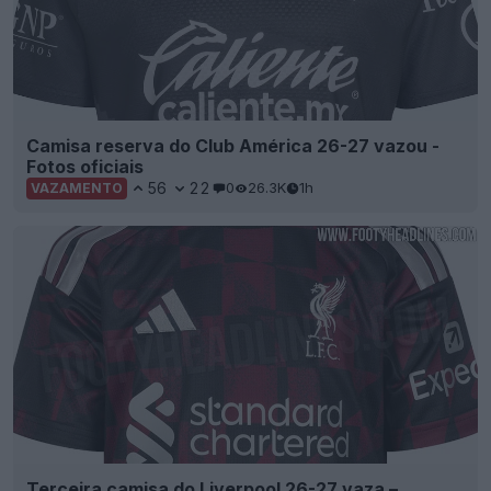
Camisa reserva do Club América 26-27 vazou -
Fotos oficiais
56
22
0
26.3K
1h
VAZAMENTO
Terceira camisa do Liverpool 26-27 vaza –