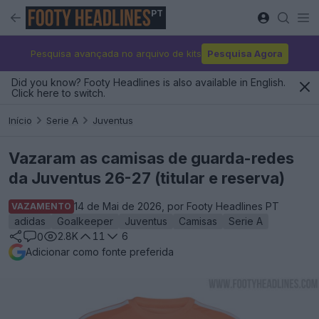
PT
Pesquisa avançada no arquivo de kits
Pesquisa Agora
Did you know? Footy Headlines is also available in English.
Click here to switch.
Início
Serie A
Juventus
Vazaram as camisas de guarda-redes
da Juventus 26-27 (titular e reserva)
14 de Mai de 2026, por Footy Headlines PT
VAZAMENTO
adidas
Goalkeeper
Juventus
Camisas
Serie A
2.8K
11
6
0
Adicionar como fonte preferida