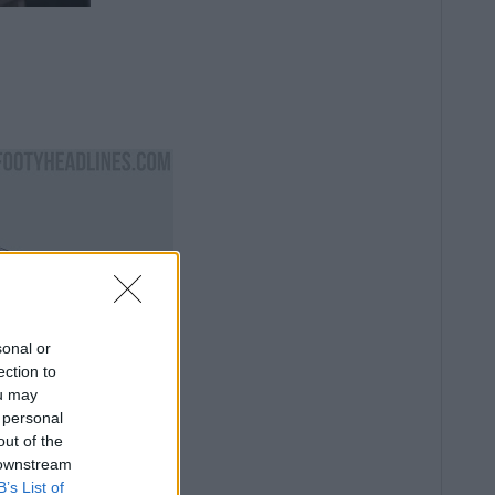
.
sonal or
ection to
ou may
 personal
out of the
 downstream
B’s List of