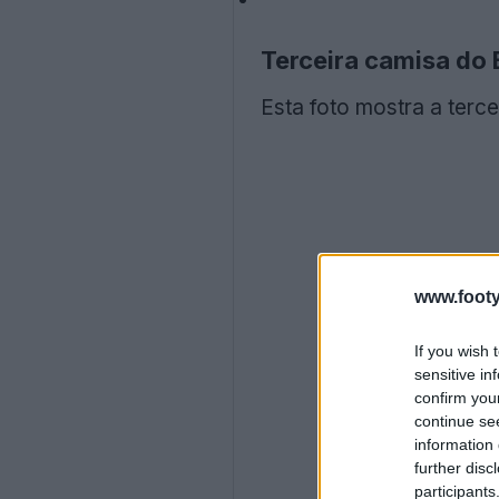
Terceira camisa do
Esta foto mostra a terc
www.footy
If you wish 
sensitive in
confirm you
continue se
information 
further disc
participants