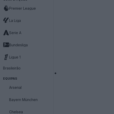
Premier League
La Liga
Serie A
Bundesliga
Ligue 1
Brasileirão
EQUIPAS
Arsenal
Bayern München
Chelsea