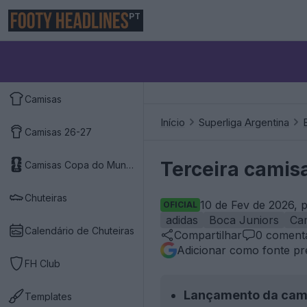
PT
Camisas
Início
Superliga Argentina
Camisas 26-27
Terceira camis
Camisas Copa do Mundo 2026
Chuteiras
10 de Fev de 2026, 
OFICIAL
adidas
Boca Juniors
Ca
Calendário de Chuteiras
Compartilhar
0
comentá
Adicionar como fonte pr
FH Club
Lançamento da cam
Templates