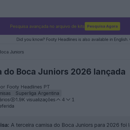
Pesquisa avançada no arquivo de kits
Pesquisa Agora
Did you know? Footy Headlines is also available in English. 
Boca Juniors
a do Boca Juniors 2026 lançada
por Footy Headlines PT
misas
Superliga Argentina
rios
1.9K
visualizações
4
1
eferida
isa:
A terceira camisa do Boca Juniors para 2026 foi 