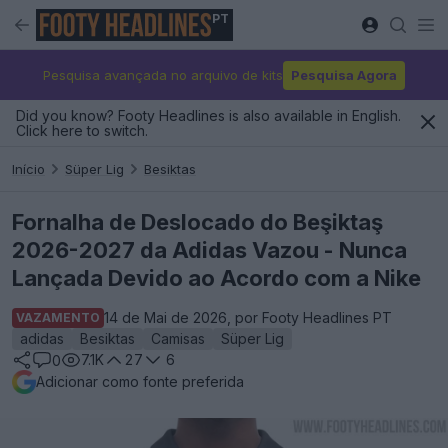
PT
Pesquisa avançada no arquivo de kits
Pesquisa Agora
Did you know? Footy Headlines is also available in English.
Click here to switch.
Início
Süper Lig
Besiktas
Fornalha de Deslocado do Beşiktaş
2026-2027 da Adidas Vazou - Nunca
Lançada Devido ao Acordo com a Nike
14 de Mai de 2026, por Footy Headlines PT
VAZAMENTO
adidas
Besiktas
Camisas
Süper Lig
7.1K
27
6
0
Adicionar como fonte preferida