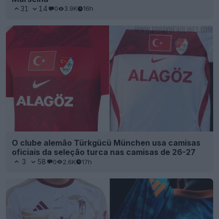
31
14
0
3.9K
16h
O clube alemão Türkgücü München usa camisas
oficiais da seleção turca nas camisas de 26-27
3
58
0
2.6K
17h