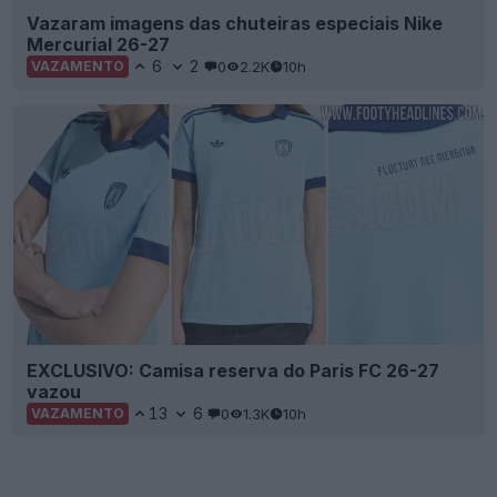
Vazaram imagens das chuteiras especiais Nike
Mercurial 26-27
6
2
0
2.2K
10h
VAZAMENTO
EXCLUSIVO: Camisa reserva do Paris FC 26-27
vazou
13
6
0
1.3K
10h
VAZAMENTO