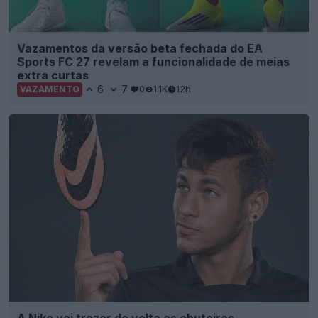
Vazamentos da versão beta fechada do EA
Sports FC 27 revelam a funcionalidade de meias
extra curtas
6
7
0
1.1K
12h
VAZAMENTO
A Nike vai trazer de volta as chuteiras