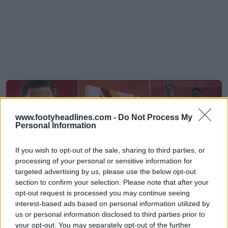
www.footyheadlines.com -
Do Not Process My
Personal Information
If you wish to opt-out of the sale, sharing to third parties, or
processing of your personal or sensitive information for
targeted advertising by us, please use the below opt-out
section to confirm your selection. Please note that after your
opt-out request is processed you may continue seeing
Camisa reserva da AS Roma 26-27 lançada
interest-based ads based on personal information utilized by
95
33
0
78.5K
47m
OFICIAL
us or personal information disclosed to third parties prior to
your opt-out. You may separately opt-out of the further