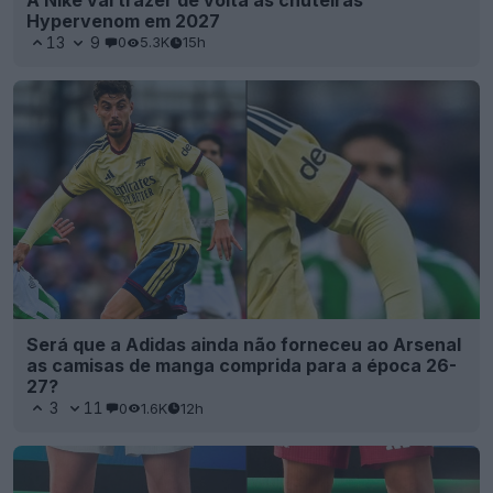
Hypervenom em 2027
13
9
0
5.3K
15h
Será que a Adidas ainda não forneceu ao Arsenal
as camisas de manga comprida para a época 26-
27?
3
11
0
1.6K
12h