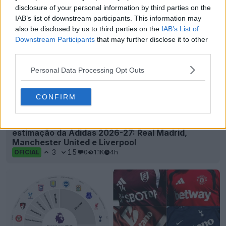
disclosure of your personal information by third parties on the
IAB’s list of downstream participants. This information may
also be disclosed by us to third parties on the
IAB’s List of
Downstream Participants
that may further disclose it to other
third parties.
Personal Data Processing Opt Outs
CONFIRM
Lançamento das camisas para animais de
estimação da Adidas 2026-27: Real Madrid,
Manchester United e Liverpool
3
15
0
1.1K
4h
OFICIAL