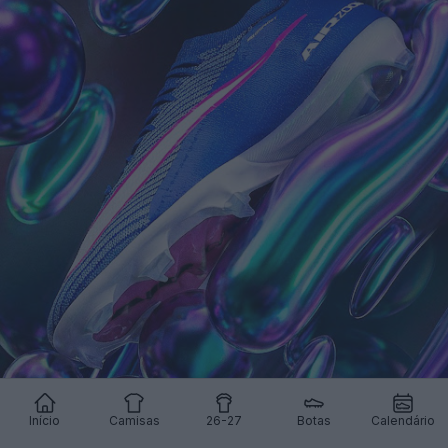
Início
Camisas
26-27
Botas
Calendário