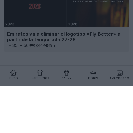
Emirates va a eliminar el logotipo «Fly Better» a
partir de la temporada 27-28
35
56
0
14K
19h
Inicio
Camisetas
26-27
Botas
Calendario