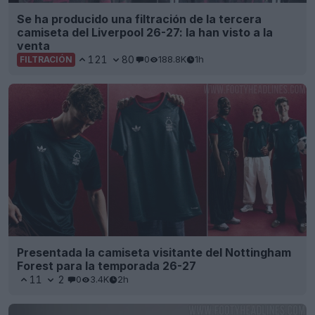
Se ha producido una filtración de la tercera
camiseta del Liverpool 26-27: la han visto a la
venta
121
80
0
188.8K
1h
FILTRACIÓN
Presentada la camiseta visitante del Nottingham
Forest para la temporada 26-27
11
2
0
3.4K
2h