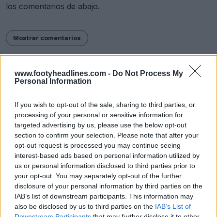
los comentarios de abajo.
Mostrar comentarios
Equipaciones
Nike
Chelsea
Kit Watch
Premier League
www.footyheadlines.com -
Do Not Process My
Compartir
Personal Information
If you wish to opt-out of the sale, sharing to third parties, or
processing of your personal or sensitive information for
targeted advertising by us, please use the below opt-out
section to confirm your selection. Please note that after your
opt-out request is processed you may continue seeing
interest-based ads based on personal information utilized by
us or personal information disclosed to third parties prior to
your opt-out. You may separately opt-out of the further
disclosure of your personal information by third parties on the
IAB’s list of downstream participants. This information may
also be disclosed by us to third parties on the
IAB’s List of
Calendario de botas de fútbol
Downstream Participants
that may further disclose it to other