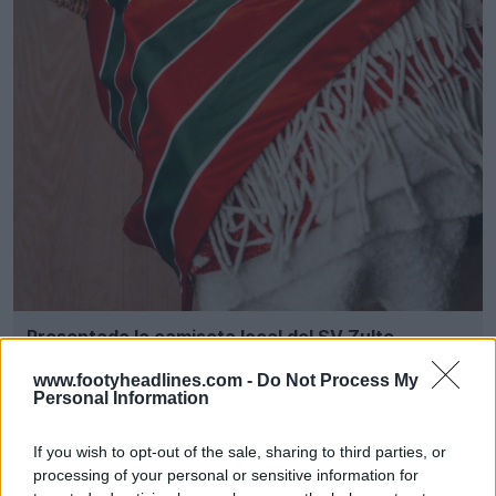
Presentada la camiseta local del SV Zulte
Waregem para la temporada 26-27
1
0
www.footyheadlines.com -
Do Not Process My
0
141
2h
Personal Information
If you wish to opt-out of the sale, sharing to third parties, or
processing of your personal or sensitive information for