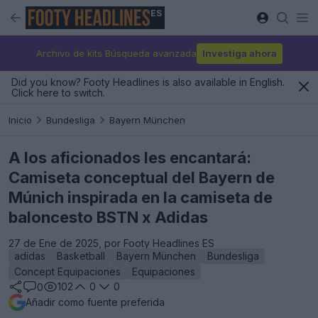
ES
Archivo de kits Búsqueda avanzada
Investiga ahora
Did you know? Footy Headlines is also available in English.
Click here to switch.
Inicio
Bundesliga
Bayern München
A los aficionados les encantará:
Camiseta conceptual del Bayern de
Múnich inspirada en la camiseta de
baloncesto BSTN x Adidas
27 de Ene de 2025, por Footy Headlines ES
adidas
Basketball
Bayern München
Bundesliga
Concept Equipaciones
Equipaciones
102
0
0
0
Añadir como fuente preferida