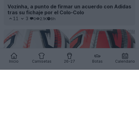
Vozinha, a punto de firmar un acuerdo con Adidas
tras su fichaje por el Colo-Colo
11
3
0
2.1K
6h
Inicio
Camisetas
26-27
Botas
Calendario
Se presenta el balón de la Liga Profesional Belga
26-27 de Kipsta
7
0
0
349
7h