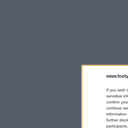
www.footy
If you wish 
sensitive in
confirm you
continue se
information 
further disc
participants