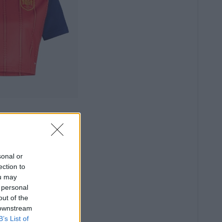
sonal or
ection to
ou may
 personal
out of the
 downstream
B’s List of