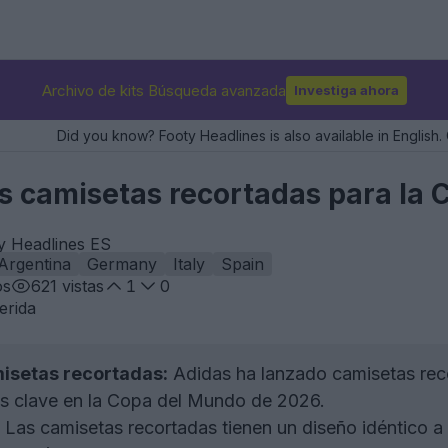
Archivo de kits Búsqueda avanzada
Investiga ahora
Did you know? Footy Headlines is also available in English. 
as camisetas recortadas para la
y Headlines ES
Argentina
Germany
Italy
Spain
os
621
vistas
1
0
erida
isetas recortadas:
Adidas ha lanzado camisetas reco
s clave en la Copa del Mundo de 2026.
Las camisetas recortadas tienen un diseño idéntico a l