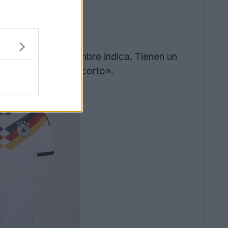
nte lo que su nombre indica. Tienen un
lo clásico de «top corto».