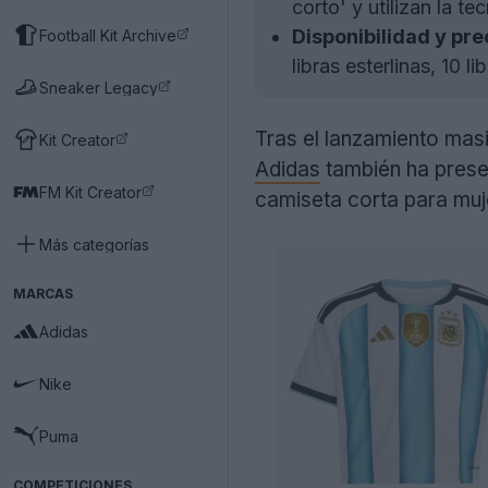
corto' y utilizan la t
Disponibilidad y pre
Football Kit Archive
libras esterlinas, 10 
Sneaker Legacy
Tras el lanzamiento mas
Kit Creator
Adidas
también ha prese
FM Kit Creator
camiseta corta para muj
Más categorías
MARCAS
Adidas
Nike
Puma
COMPETICIONES