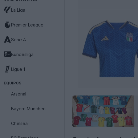
La Liga
Premier League
Serie A
Bundesliga
Ligue 1
EQUIPOS
Arsenal
Bayern München
Chelsea