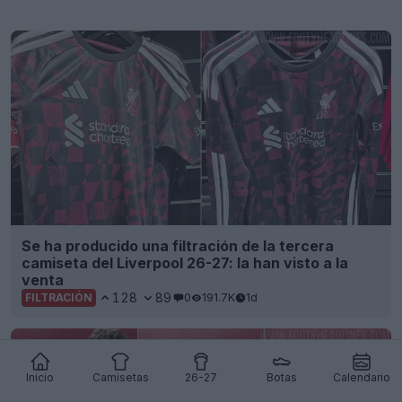
Se ha producido una filtración de la tercera
camiseta del Liverpool 26-27: la han visto a la
venta
128
89
0
191.7K
1d
FILTRACIÓN
Inicio
Camisetas
26-27
Botas
Calendario