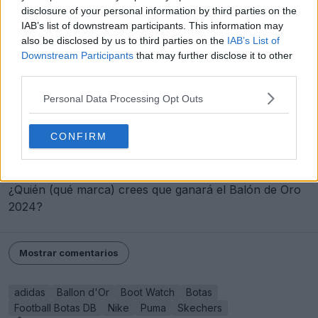
disclosure of your personal information by third parties on the
IAB’s list of downstream participants. This information may
also be disclosed by us to third parties on the
IAB’s List of
Downstream Participants
that may further disclose it to other
third parties.
Personal Data Processing Opt Outs
CONFIRM
¿Quién (qué marca) crees que ganará el Balón de Oro
2024?
Mostrar comentarios
adidas
Ballon d'Or
Boot Watch
Botas
Football Botas DB
Nike
Puma
Skechers