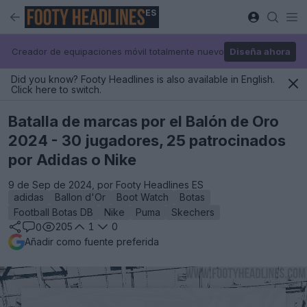
ES
Creador de equipaciones móvil totalmente nuevo
Diseña ahora
Did you know? Footy Headlines is also available in English.
Click here to switch.
Batalla de marcas por el Balón de Oro
2024 - 30 jugadores, 25 patrocinados
por Adidas o Nike
9 de Sep de 2024, por Footy Headlines ES
adidas
Ballon d'Or
Boot Watch
Botas
Football Botas DB
Nike
Puma
Skechers
205
1
0
0
Añadir como fuente preferida