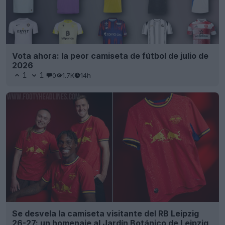
Vota ahora: la peor camiseta de fútbol de julio de
2026
1
1
0
1.7K
14h
Se desvela la camiseta visitante del RB Leipzig
26-27: un homenaje al Jardín Botánico de Leipzig