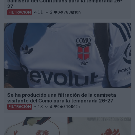
camiseta del Corinthians para la temporada 26-
27
11
3
0
783
10h
FILTRACIÓN
Se ha producido una filtración de la camiseta
visitante del Como para la temporada 26-27
13
4
0
3.1K
12h
FILTRACIÓN