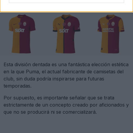
Esta división dentada es una fantástica elección estética
en la que Puma, el actual fabricante de camisetas del
club, sin duda podría inspirarse para futuras
temporadas.
Por supuesto, es importante señalar que se trata
estrictamente de un concepto creado por aficionados y
que no se producirá ni se comercializará.