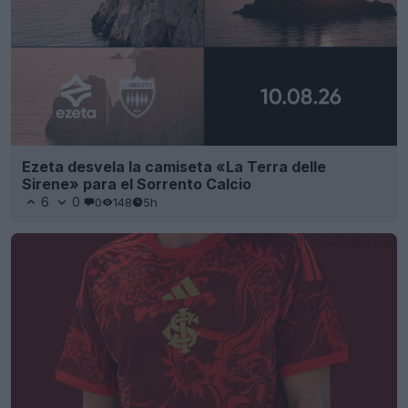
Ezeta desvela la camiseta «La Terra delle
Sirene» para el Sorrento Calcio
6
0
0
148
5h