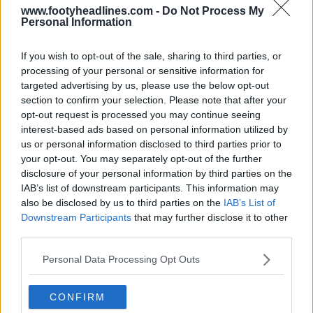
www.footyheadlines.com -
Do Not Process My
Personal Information
If you wish to opt-out of the sale, sharing to third parties, or
El elemento más llamativo de la plantilla, la nítida línea
processing of your personal or sensitive information for
divisoria en zigzag que recorre el centro, ofrece un
targeted advertising by us, please use the below opt-out
giro fresco y moderno al tradicional ADN «mitad y
section to confirm your selection. Please note that after your
mitad» del Galatasaray.
opt-out request is processed you may continue seeing
interest-based ads based on personal information utilized by
us or personal information disclosed to third parties prior to
your opt-out. You may separately opt-out of the further
disclosure of your personal information by third parties on the
IAB’s list of downstream participants. This information may
also be disclosed by us to third parties on the
IAB’s List of
Downstream Participants
that may further disclose it to other
third parties.
Personal Data Processing Opt Outs
CONFIRM