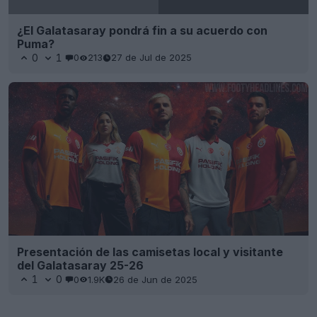
¿El Galatasaray pondrá fin a su acuerdo con
Puma?
0
1
0
213
27 de Jul de 2025
Presentación de las camisetas local y visitante
del Galatasaray 25-26
1
0
0
1.9K
26 de Jun de 2025