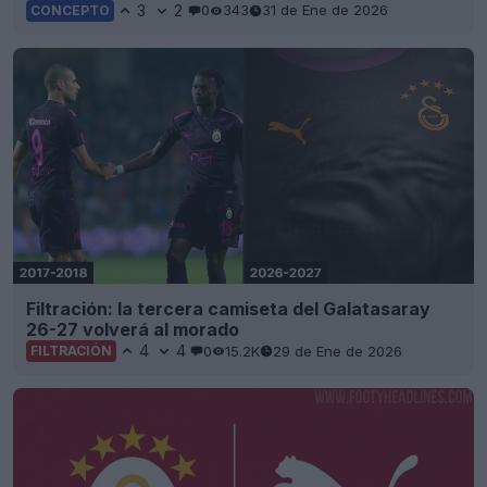
3
2
0
343
31 de Ene de 2026
CONCEPTO
Filtración: la tercera camiseta del Galatasaray
26-27 volverá al morado
4
4
0
15.2K
29 de Ene de 2026
FILTRACIÓN