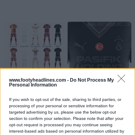
www.footyheadlines.com -
Do Not Process My
Personal Information
Revelada la cuarta camiseta «de emergencia»
del Galatasaray 25-26
If you wish to opt-out of the sale, sharing to third parties, or
2
0
0
558
4 de Ago de 2025
processing of your personal or sensitive information for
OFICIAL
targeted advertising by us, please use the below opt-out
section to confirm your selection. Please note that after your
opt-out request is processed you may continue seeing
interest-based ads based on personal information utilized by