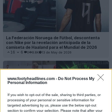
La Federación Noruega de Fútbol, descontenta
con Nike por la revelación anticipada de la
camiseta de Haaland para el Mundial de 2026
16
6
0
8.8K
13 de May de 2026
www.footyheadlines.com -
Do Not Process My
Personal Information
If you wish to opt-out of the sale, sharing to third parties, or
processing of your personal or sensitive information for
targeted advertising by us, please use the below opt-out
section to confirm your selection. Please note that after your