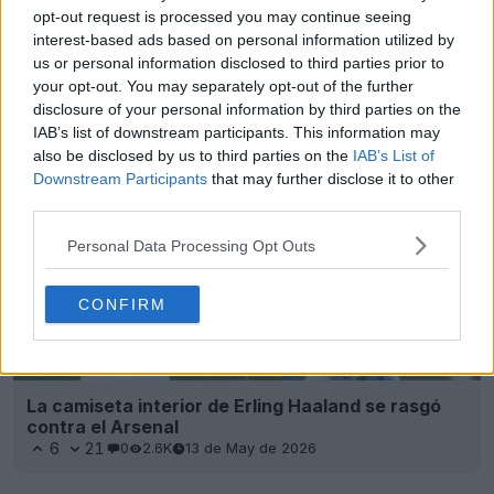
opt-out request is processed you may continue seeing
Se revelan las llamativas botas Nike Phantom 6
interest-based ads based on personal information utilized by
Erling Haaland 2026 Signature - Disponibles el 20
us or personal information disclosed to third parties prior to
de abril
your opt-out. You may separately opt-out of the further
14
28
0
8.3K
13 de May de 2026
disclosure of your personal information by third parties on the
IAB’s list of downstream participants. This information may
also be disclosed by us to third parties on the
IAB’s List of
Downstream Participants
that may further disclose it to other
third parties.
Personal Data Processing Opt Outs
CONFIRM
La camiseta interior de Erling Haaland se rasgó
contra el Arsenal
6
21
0
2.6K
13 de May de 2026