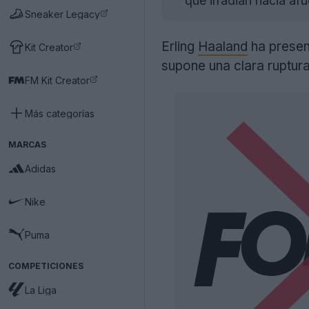
que irradian hacia af
Sneaker Legacy
Erling
Haaland
ha presen
Kit Creator
supone una clara ruptura
FM Kit Creator
Más categorías
MARCAS
Adidas
Nike
Puma
COMPETICIONES
La Liga