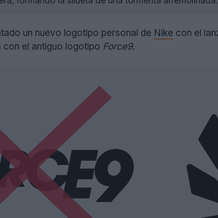
uera, formando la silueta de una tormenta arremolinada.
tado un nuevo logotipo personal de
Nike
con el lan
 con el antiguo logotipo
Force9
.