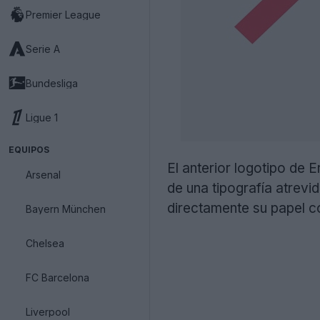
Premier League
Serie A
Bundesliga
Ligue 1
EQUIPOS
El anterior logotipo de 
Arsenal
de una tipografía atrevi
directamente su papel c
Bayern München
Chelsea
FC Barcelona
Liverpool