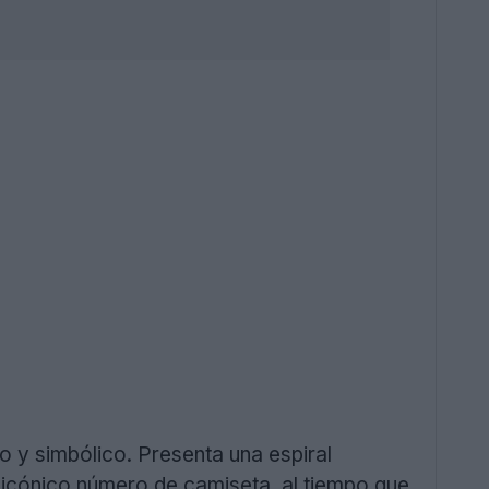
 y simbólico. Presenta una espiral
u icónico número de camiseta, al tiempo que