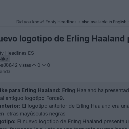
Did you know? Footy Headlines is also available in English. 
uevo logotipo de Erling Haaland
ty Headlines ES
Nike
os
842
vistas
0
0
erida
ike para Erling Haaland:
Erling Haaland ha presentad
al antiguo logotipo Force9.
anterior:
El logotipo anterior de Erling Haaland era una
n letras mayúsculas negras.
otipo:
El nuevo logotipo de Erling Haaland presenta u