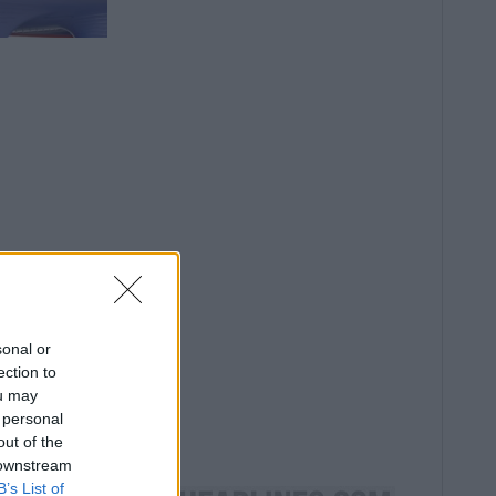
sonal or
ection to
ou may
 personal
out of the
 downstream
B’s List of