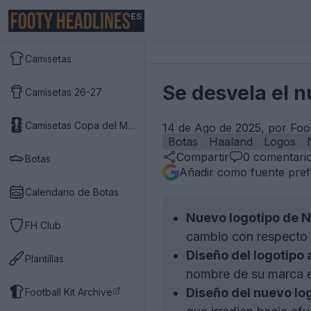
ES
Camisetas
Se desvela el n
Camisetas 26-27
Camisetas Copa del Mundo 2026
14 de Ago de 2025, por Foo
Botas
Haaland
Logos
Compartir
0
comentari
Botas
Añadir como fuente pref
Calendario de Botas
Nuevo logotipo de N
FH Club
cambio con respecto 
Diseño del logotipo 
Plantillas
nombre de su marca e
Diseño del nuevo log
Football Kit Archive