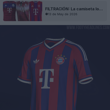
FILTRACIÓN: La camiseta local del Bayern de Múnich para la temporada 27-28 incluirá detalles en morado
13 de May de 2026