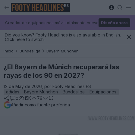
ES
Creador de equipaciones móvil totalmente nuevo
Diseña ahora
Did you know? Footy Headlines is also available in English.
Click here to switch.
Inicio
Bundesliga
Bayern München
¿El Bayern de Múnich recuperará las
rayas de los 90 en 2027?
12 de May de 2026, por Footy Headlines ES
adidas
Bayern München
Bundesliga
Equipaciones
15K
79
13
0
Añadir como fuente preferida