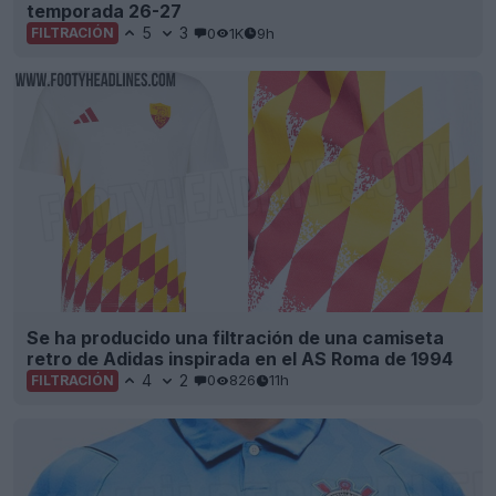
temporada 26-27
5
3
0
1K
9h
FILTRACIÓN
Se ha producido una filtración de una camiseta
retro de Adidas inspirada en el AS Roma de 1994
4
2
0
826
11h
FILTRACIÓN