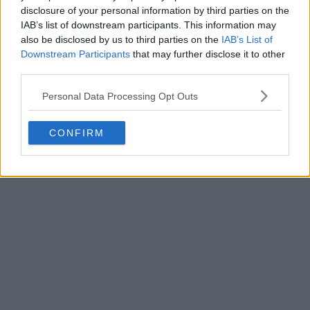
Los aficionados tendrán que esperar para ver
disclosure of your personal information by third parties on the
exactamente cómo Adidas adapta el legendario estilo
IAB’s list of downstream participants. This information may
de mediados de los 90 a la era moderna.
also be disclosed by us to third parties on the
IAB’s List of
Downstream Participants
that may further disclose it to other
Ver todas las camisetas del Bayern de Múnich en
third parties.
Football Kit Archive
Personal Data Processing Opt Outs
CONFIRM