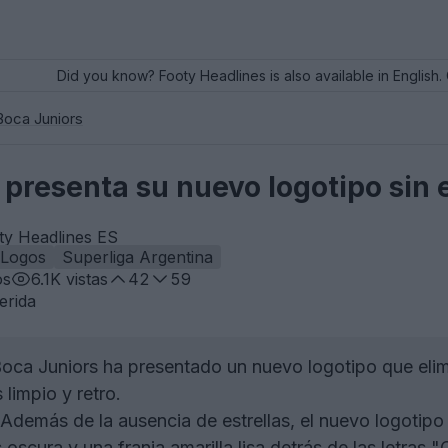
Did you know? Footy Headlines is also available in English. 
Boca Juniors
 presenta su nuevo logotipo sin e
ty Headlines ES
Logos
Superliga Argentina
os
6.1K
vistas
42
59
erida
oca Juniors ha presentado un nuevo logotipo que elimin
limpio y retro.
Además de la ausencia de estrellas, el nuevo logotipo 
oscura y una franja amarilla lisa detrás de las letras 