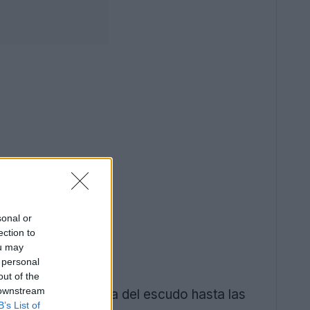
sonal or
ection to
ou may
 personal
out of the
 downstream
guo, desde la forma del escudo hasta las
B’s List of