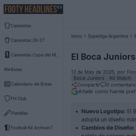
ES
Camisetas
Inicio
Superliga Argentina
Camisetas 26-27
El Boca Juniors
Camisetas Copa del Mundo 2026
Botas
13 de May de 2026, por Foo
Boca Juniors
Kit Watch
Calendario de Botas
Compartir
0
comentari
Añadir como fuente pref
FH Club
Nuevo Logotipo:
El B
Plantillas
adopta un diseño más 
Cambios de Diseño:
Football Kit Archive
paleta de colores más 