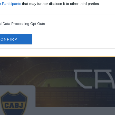
».
Participants
that may further disclose it to other third parties.
del nuevo logotipo del Boca Juniors es la eliminaci
n las mitades superior e inferior del escudo.
l Data Processing Opt Outs
CONFIRM