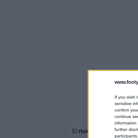
www.footy
If you wish 
sensitive in
confirm you
continue se
information 
further disc
El
nuevo logotipo del 
participants