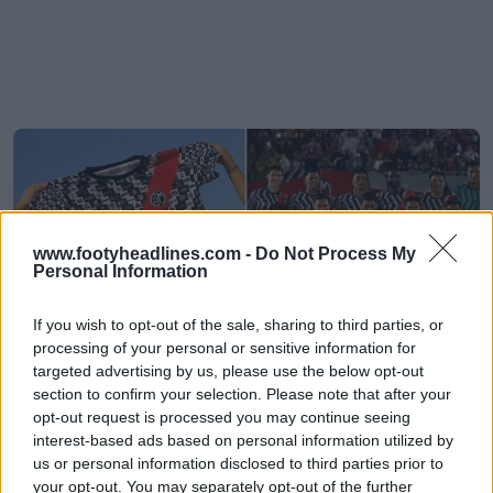
www.footyheadlines.com -
Do Not Process My
Personal Information
If you wish to opt-out of the sale, sharing to third parties, or
processing of your personal or sensitive information for
targeted advertising by us, please use the below opt-out
El Deportivo Municipal presenta su camiseta con
section to confirm your selection. Please note that after your
1.000 patrocinadores para superar la crisis
opt-out request is processed you may continue seeing
financiera
interest-based ads based on personal information utilized by
2
0
0
62
8m
us or personal information disclosed to third parties prior to
your opt-out. You may separately opt-out of the further