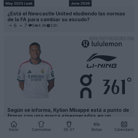
¿Está el Newcastle United eludiendo las normas
de la FA para cambiar su escudo?
6
7
0
4.3K
23h
Según se informa, Kylian Mbappé está a punto de
firmar con una marca «inesperada» en un
importante contrato de botas
7
11
0
11K
1d
Inicio
Camisetas
26-27
Botas
Calendario