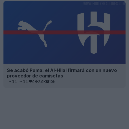
Se acabó Puma: el Al-Hilal firmará con un nuevo
proveedor de camisetas
11
11
0
2.9K
10h