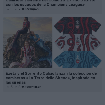
con los escudos de la Champions League»
3
7
0
1K
4h
Ezeta y el Sorrento Calcio lanzan la colección de
camisetas «La Terra delle Sirene», inspirada en
las sirenas
5
8
0
823
4h