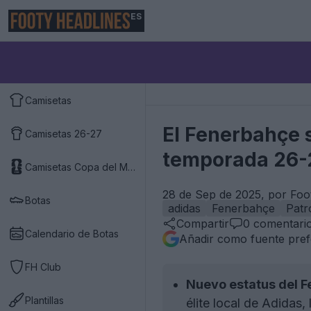
ES
Camisetas
El Fenerbahçe s
Camisetas 26-27
temporada 26-
Camisetas Copa del Mundo 2026
28 de Sep de 2025, por Foo
Botas
adidas
Fenerbahçe
Patr
Compartir
0
comentari
Calendario de Botas
Añadir como fuente pref
FH Club
Nuevo estatus del 
Plantillas
élite local de Adidas,