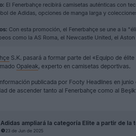
o:
El Fenerbahçe recibirá camisetas auténticas con tec
rébol de Adidas, opciones de manga larga y coleccione
os:
Con esta promoción, el Fenerbahçe se une a la "él
peos como la AS Roma, el Newcastle United, el Aston Vi
hçe
S.K. pasará a formar parte del «Equipo de élite
irmado
Opaleak
, experto en camisetas deportivas.
información publicada por Footy Headlines en junio
idad de ascender tanto al Fenerbahçe como al Beşik
Adidas ampliará la categoría Elite a partir de 
23 de Jun de 2025