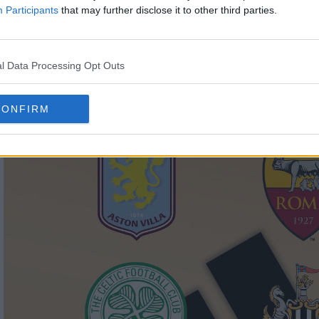
Participants
that may further disclose it to other third parties.
tándar del equipo.
enerbahçe se une a la «élite local» de la pirámide 
l Data Processing Opt Outs
 europeos como el AS Roma, el Newcastle United, el
CONFIRM