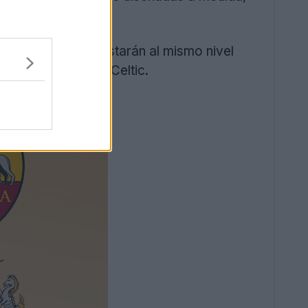
de Adidas. Ahora estarán al mismo nivel
 Aston Villa y el Celtic.