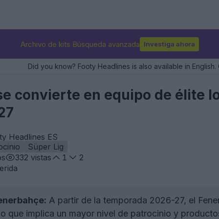
Archivo de kits Búsqueda avanzada
Investiga ahora
Did you know? Footy Headlines is also available in English. 
e convierte en equipo de élite lo
27
ty Headlines ES
ocinio
Süper Lig
os
332
vistas
1
2
erida
Fenerbahçe:
A partir de la temporada 2026-27, el Fene
 lo que implica un mayor nivel de patrocinio y producto