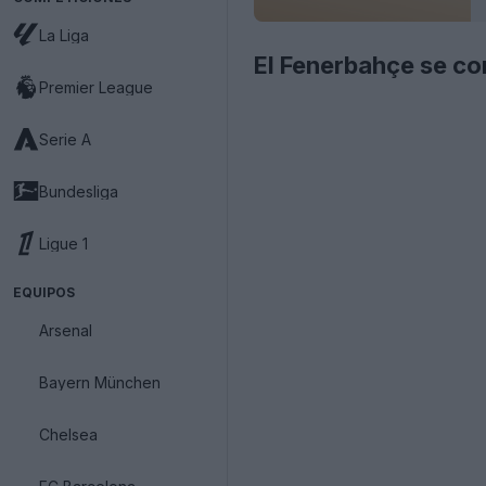
La Liga
El Fenerbahçe se con
Premier League
Serie A
Bundesliga
Ligue 1
EQUIPOS
Arsenal
Bayern München
Chelsea