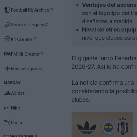
Ventajas del ascens
Football Kit Archive
con el logotipo del t
diseñadas a medida.
Sneaker Legacy
Nivel de otros equip
nivel que clubes euro
Kit Creator
FM Kit Creator
El gigante turco
Fenerba
2026-27. Así lo ha conf
Más categorías
La noticia confirma una 
MARCAS
considerando la posibil
Adidas
clubes.
Nike
Puma
COMPETICIONES