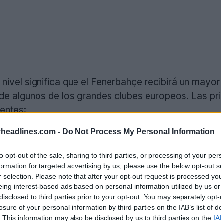
nivel significa que el Fenerbahçe recibirá un mayor
ra de algunos de los grandes clubes europeos. Las pri
ientes:
headlines.com -
Do Not Process My Personal Information
s
: el club recibirá camisetas auténticas para los ju
imacool+).
to opt-out of the sale, sharing to third parties, or processing of your per
 con el trébol
: La camiseta visitante para la temp
formation for targeted advertising by us, please use the below opt-out s
 Adidas, un privilegio reservado a los equipos de pri
r selection. Please note that after your opt-out request is processed y
eing interest-based ads based on personal information utilized by us or
larga
: es probable que se comercialicen versiones 
disclosed to third parties prior to your opt-out. You may separately opt-
losure of your personal information by third parties on the IAB’s list of
da
: El Fenerbahçe recibirá ropa de entrenamiento y 
. This information may also be disclosed by us to third parties on the
IA