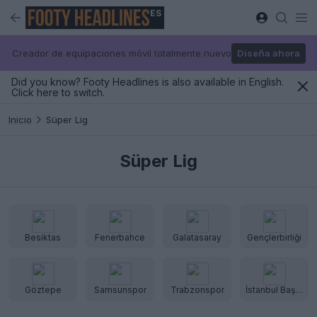
ES
Creador de equipaciones móvil totalmente nuevo
Diseña ahora
Did you know? Footy Headlines is also available in English.
Click here to switch.
Inicio
Süper Lig
Süper Lig
Besiktas
Fenerbahce
Galatasaray
Gençlerbirliği
Göztepe
Samsunspor
Trabzonspor
İstanbul Başakşehir