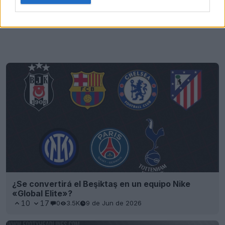
¿Se convertirá el Beşiktaş en un equipo Nike
«Global Elite»?
10
17
0
3.5K
9 de Jun de 2026