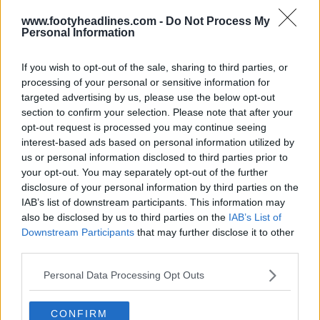
www.footyheadlines.com -
Do Not Process My
Personal Information
El Beşiktaş lanzará la cuarta camiseta Nike 26-37
y las camisetas Authentic; Nike «no tiene esas
categorías [de élite]»
If you wish to opt-out of the sale, sharing to third parties, or
6
8
0
3.5K
19 de Jun de 2026
processing of your personal or sensitive information for
targeted advertising by us, please use the below opt-out
section to confirm your selection. Please note that after your
opt-out request is processed you may continue seeing
interest-based ads based on personal information utilized by
us or personal information disclosed to third parties prior to
your opt-out. You may separately opt-out of the further
disclosure of your personal information by third parties on the
IAB’s list of downstream participants. This information may
also be disclosed by us to third parties on the
IAB’s List of
Downstream Participants
that may further disclose it to other
third parties.
Personal Data Processing Opt Outs
CONFIRM