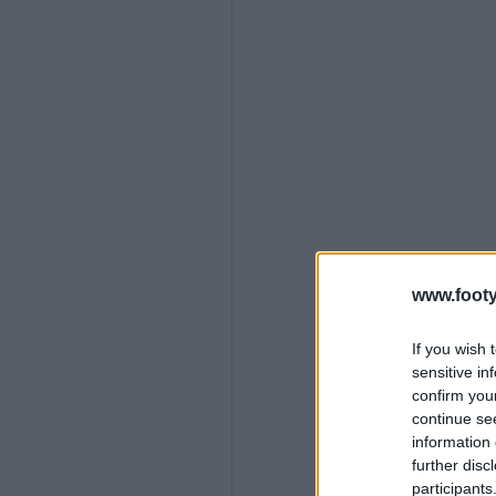
www.footy
If you wish 
sensitive in
confirm you
continue se
information 
further disc
participants