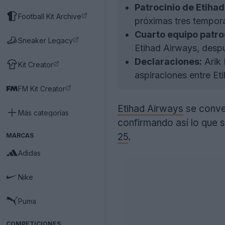
Patrocinio de Etihad
Football Kit Archive
próximas tres tempor
Cuarto equipo patro
Sneaker Legacy
Etihad Airways, desp
Declaraciones:
Arik 
Kit Creator
aspiraciones entre Et
FM Kit Creator
Etihad Airways
se conver
Más categorías
confirmando así lo que 
25
.
MARCAS
Adidas
Nike
Puma
COMPETICIONES