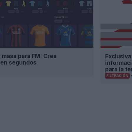
n masa para FM: Crea
Exclusiva
 en segundos
informaci
para la t
FILTRACIÓN