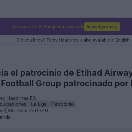
Archivo de kits Búsqueda avanzada
Investiga ahora
Did you know? Footy Headlines is also available in English. 
ia el patrocinio de Etihad Airwa
 Football Group patrocinado por 
ty Headlines ES
quipaciones
La Liga
Patrocinio
os
85
vistas
0
0
erida