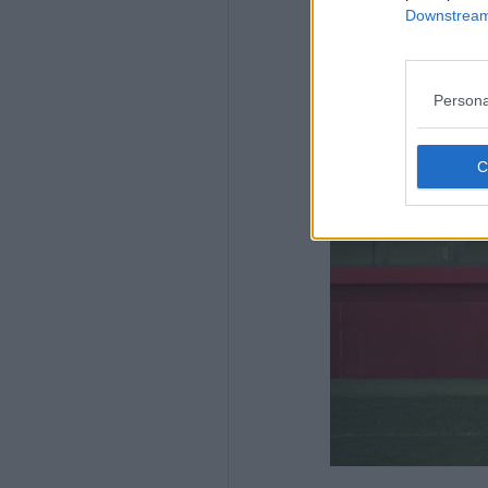
Downstream 
Persona