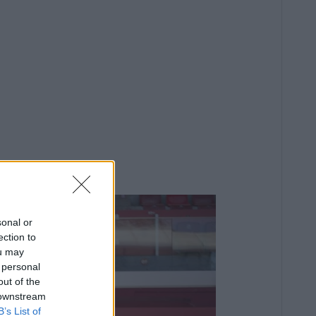
sonal or
ection to
ou may
 personal
out of the
 downstream
B’s List of