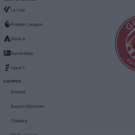
La Liga
Premier League
Serie A
Bundesliga
Ligue 1
EQUIPOS
Arsenal
Bayern München
Chelsea