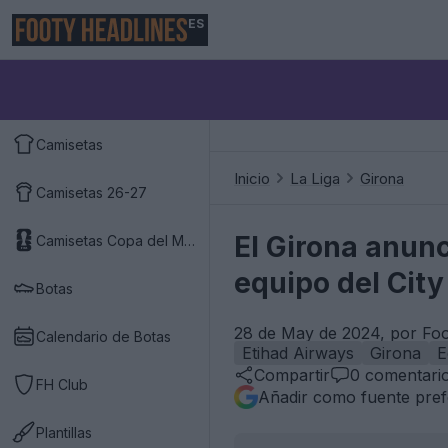
ES
Camisetas
Inicio
La Liga
Girona
Camisetas 26-27
El Girona anunc
Camisetas Copa del Mundo 2026
equipo del City
Botas
28 de May de 2024, por Foo
Calendario de Botas
Etihad Airways
Girona
E
Compartir
0
comentari
FH Club
Añadir como fuente pref
Plantillas