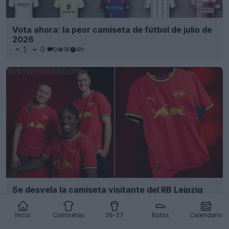
Vota ahora: la peor camiseta de fútbol de julio de
2026
1
0
0
1K
4h
Se desvela la camiseta visitante del RB Leipzig
26-27: un homenaje al Jardín Botánico de Leipzig
41
36
0
2.1K
14h
Inicio
Camisetas
26-27
Botas
Calendario