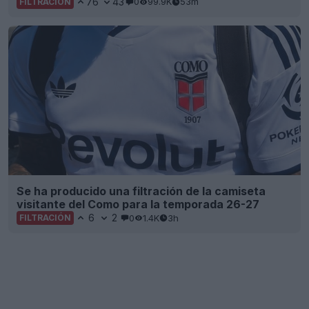
76
43
0
99.9K
53m
FILTRACIÓN
Se ha producido una filtración de la camiseta
visitante del Como para la temporada 26-27
6
2
0
1.4K
3h
FILTRACIÓN