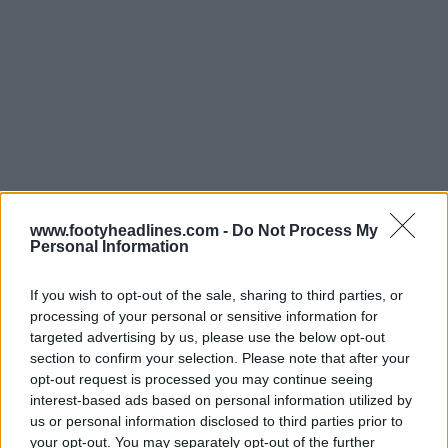
Tras el cierre de la encuesta inicial, la Junta Consultiva
www.footyheadlines.com -
Do Not Process My
de Aficionados ha recomendado que se ofrezca a la
Personal Information
afición en general la posibilidad de elegir entre varias
opciones durante una segunda fase de consulta. Esta
If you wish to opt-out of the sale, sharing to third parties, or
segunda fase también se realizará mediante una
processing of your personal or sensitive information for
encuesta independiente, cuyas fechas se anunciarán
targeted advertising by us, please use the below opt-out
más adelante.
section to confirm your selection. Please note that after your
opt-out request is processed you may continue seeing
Nuevo, viejo clásico 25-26 Logotipo del Ajax
interest-based ads based on personal information utilized by
us or personal information disclosed to third parties prior to
- Publicado originalmente en 1928 y utilizado
your opt-out. You may separately opt-out of the further