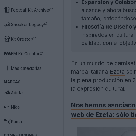
Expansión y Colabor
alcance y ahora busc
Football Kit Archive
tamaño, enfocándose 
Sneaker Legacy
Filosofía de Diseño y
inspirados en cultura,
Kit Creator
calidad, con el objet
FM Kit Creator
En un mundo de camiseta
Más categorías
marca italiana
Ezeta
se 
la plena producción en 
MARCAS
la expresión cultural.
Adidas
Nos hemos asociado c
Nike
web de Ezeta: sólo ti
Puma
COMPETICIONES