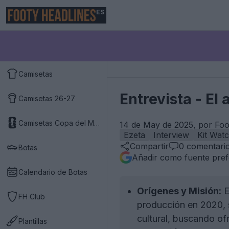
ES
Camisetas
Entrevista - El
Camisetas 26-27
Camisetas Copa del Mundo 2026
14 de May de 2025, por Foo
Ezeta
Interview
Kit Wat
Compartir
0
comentari
Botas
Añadir como fuente pref
Calendario de Botas
Orígenes y Misión:
E
FH Club
producción en 2020, s
cultural, buscando of
Plantillas