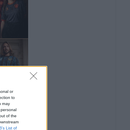
sonal or
ection to
ou may
 personal
out of the
 downstream
B’s List of