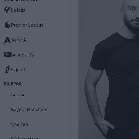
La Liga
Premier League
Serie A
Bundesliga
Ligue 1
EQUIPOS
Arsenal
Bayern München
Chelsea