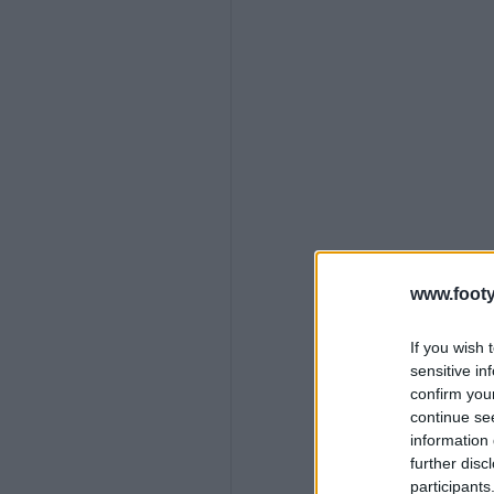
www.footy
If you wish 
sensitive in
confirm you
continue se
information 
further disc
participants