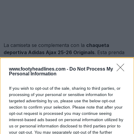
La camiseta se complementa con la
chaqueta
deportiva Adidas Ajax 25-26 Originals
. Esta prenda
invierte la combinación de colores.
www.footyheadlines.com -
Do Not Process My
La chaqueta deportiva Adidas Ajax 2025-2026 Originals
Personal Information
presenta un clásico color crema como base. Este
contrasta elegantemente con el burdeos utilizado para
If you wish to opt-out of the sale, sharing to third parties, or
las tres rayas icónicas de Adidas que recorren las
processing of your personal or sensitive information for
mangas, así como para el logotipo Trefoil bordado en
targeted advertising by us, please use the below opt-out
el pecho derecho y el escudo especial del club Ajax
section to confirm your selection. Please note that after your
opt-out request is processed you may continue seeing
bordado en el izquierdo.
interest-based ads based on personal information utilized by
La colección Ajax 2025-2026 Originals forma parte de
us or personal information disclosed to third parties prior to
your opt-out. You may separately opt-out of the further
la gama Originals de Adidas para el Ajax, que se