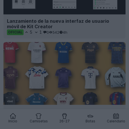
Lanzamiento de la nueva interfaz de usuario
móvil de Kit Creator
5
1
0
542
4h
OFICIAL
Vota ahora: Mejor camiseta de fútbol de julio de
2026 - Temporada alta de lanzamientos de
Inicio
Camisetas
26-27
Botas
Calendario
camisetas
0
0
0
1.2K
5h
OFICIAL