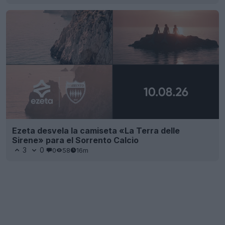
Ezeta desvela la camiseta «La Terra delle
Sirene» para el Sorrento Calcio
3
0
0
58
16m