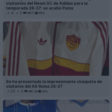
visitantes del Neom SC de Adidas para la
temporada 26-27: se acabó Puma
4
3
0
72
38m
Se ha presentado la impresionante chaqueta de
visitante del AS Roma 26-27
25
5
0
1.4K
39m