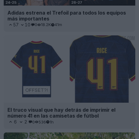
Adidas estrena el Trefoil para todos los equipos
más importantes
57
10
0
18.2K
41m
El truco visual que hay detrás de imprimir el
número 41 en las camisetas de fútbol
6
2
0
536
1h