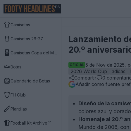
ES
Camisetas
Lanzamiento de 
Camisetas 26-27
20.º aniversar
Camisetas Copa del Mundo 2026
5 de Nov de 2025, p
OFICIAL
Botas
2026 World Cup
adidas
Compartir
0
comentari
Calendario de Botas
Añadir como fuente pref
FH Club
Diseño de la camise
Plantillas
colores azul y dorado
Homenaje al 20.º an
Football Kit Archive
Mundo de 2006, con l