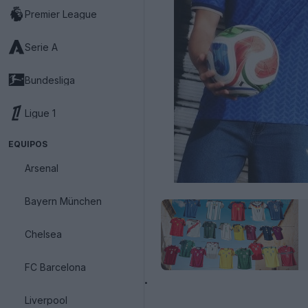
Premier League
Serie A
Bundesliga
Ligue 1
EQUIPOS
Arsenal
Bayern München
Chelsea
FC Barcelona
.
Liverpool