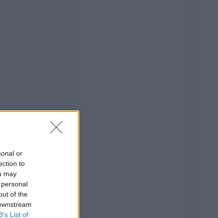
sonal or
ection to
ou may
 personal
out of the
 downstream
B’s List of