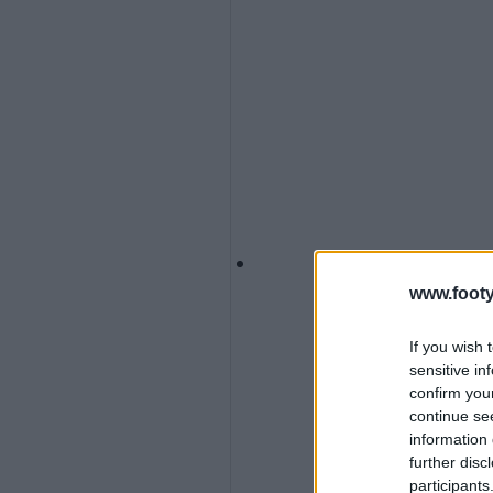
www.footy
If you wish 
sensitive in
confirm you
continue se
information 
further disc
participants