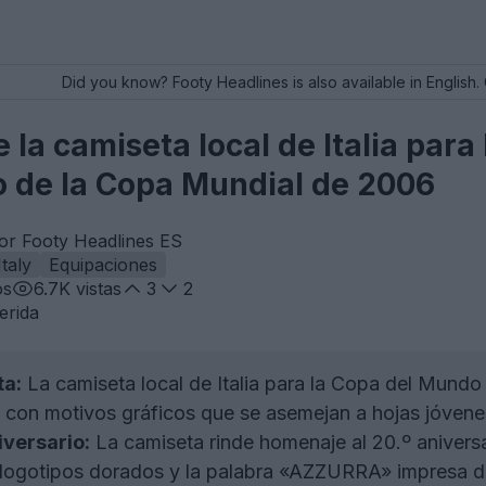
Did you know? Footy Headlines is also available in English. 
la camiseta local de Italia para
io de la Copa Mundial de 2006
or Footy Headlines ES
Italy
Equipaciones
os
6.7K
vistas
3
2
erida
ta:
La camiseta local de Italia para la Copa del Mund
 con motivos gráficos que se asemejan a hojas jóvene
iversario:
La camiseta rinde homenaje al 20.º aniversari
ogotipos dorados y la palabra «AZZURRA» impresa deba