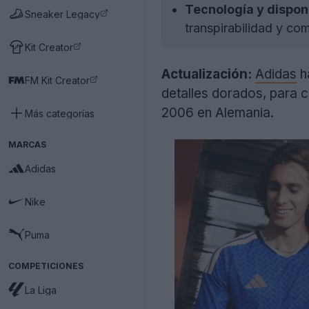
Tecnología y disponi
Sneaker Legacy
transpirabilidad y co
Kit Creator
Actualización:
Adidas
ha
FM Kit Creator
detalles dorados, para c
2006 en Alemania.
Más categorías
MARCAS
Adidas
Nike
Puma
COMPETICIONES
La Liga