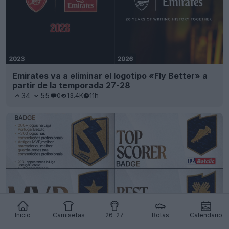
Emirates va a eliminar el logotipo «Fly Better» a
partir de la temporada 27-28
34
55
0
13.4K
11h
Inicio
Camisetas
26-27
Botas
Calendario