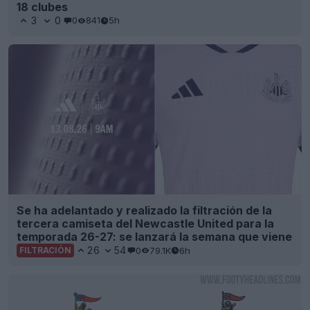
18 clubes
3
0
0
841
5h
Se ha adelantado y realizado la filtración de la
tercera camiseta del Newcastle United para la
temporada 26-27: se lanzará la semana que viene
26
54
0
79.1K
6h
FILTRACIÓN