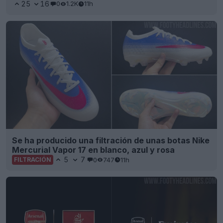
25
16
0
1.2K
11h
Se ha producido una filtración de unas botas Nike
Mercurial Vapor 17 en blanco, azul y rosa
5
7
0
747
11h
FILTRACIÓN