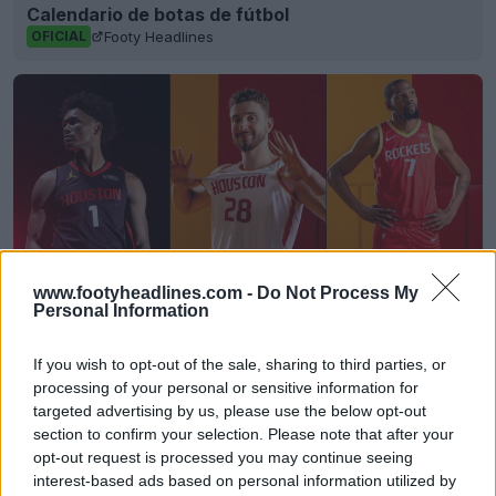
Calendario de botas de fútbol
Footy Headlines
OFICIAL
www.footyheadlines.com -
Do Not Process My
Personal Information
Reveladas las camisetas de los Houston Rockets
If you wish to opt-out of the sale, sharing to third parties, or
25-26 + Nuevo logotipo
processing of your personal or sensitive information for
Basketball Jersey Archive
1d
OFICIAL
targeted advertising by us, please use the below opt-out
section to confirm your selection. Please note that after your
opt-out request is processed you may continue seeing
interest-based ads based on personal information utilized by