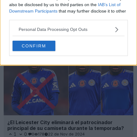
also be disclosed by us to third parties on the
IAB’s List of
Downstream Participants
that may further disclose it to other
third parties.
Personal Data Processing Opt Outs
CONFIRM
¿El Leicester City eliminará el patrocinador
principal de su camiseta durante la temporada?
1
0
0
178
22 de Nov de 2024