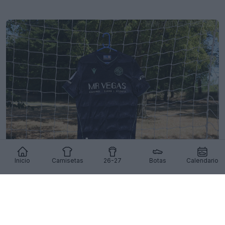
Inicio
Camisetas
26-27
Botas
Calendario
Presentada la camiseta visitante del Reading
para la temporada 26-27
11
8
0
621
16h