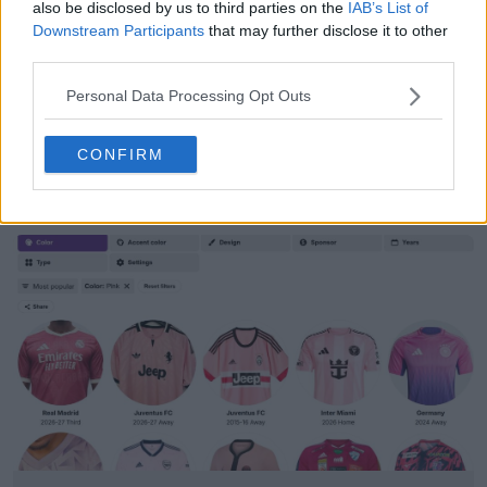
, fabricada por Adidas. ¿Te gusta la camiseta visitante de
also be disclosed by us to third parties on the
IAB’s List of
Costa Rica para 2026? Comenta abajo.
Downstream Participants
that may further disclose it to other
third parties.
Personal Data Processing Opt Outs
Mostrar comentarios
CONFIRM
2026 World Cup
adidas
Costa Rica
Equipaciones
Compartir