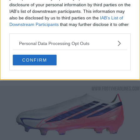
la suela con tacos en forma de cuchilla para una
disclosure of your personal information by third parties on the
tracción rápida y cambios de dirección bruscos.
IAB’s list of downstream participants. This information may
Plantilla con núcleo
: Reduce el peso sin perder
also be disclosed by us to third parties on the
IAB’s List of
rigidez y con un aspecto minimalista.
Downstream Participants
that may further disclose it to other
third parties.
Plantilla Lightstrike Pro
: amortiguación ligera y
reactiva con buen rebote.
Personal Data Processing Opt Outs
Precio:
unos 260 USD (220 GBP, 260 EUR) para las
versiones Elite
CONFIRM
Combinación de colores:
Blanco / Solar Purple /
Solar Turbo
Fecha de lanzamiento:
julio de 2026