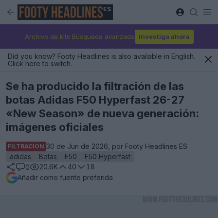
ES
Archivo de kits Búsqueda avanzada
Investiga ahora
Did you know? Footy Headlines is also available in English.
Click here to switch.
Se ha producido la filtración de las
botas Adidas F50 Hyperfast 26-27
«New Season» de nueva generación:
imágenes oficiales
30 de Jun de 2026, por Footy Headlines ES
FILTRACIÓN
adidas
Botas
F50
F50 Hyperfast
20.6K
40
18
0
Añadir como fuente preferida