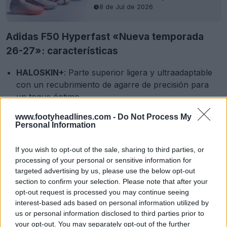
8 de Jul de 2026
Adidas F50 Hyperfast «Nueva temporada
26-27»: características
HALOSKIN+
: Parte superior ligera y ultraadaptable
con un recubrimiento de agarre de precisión para
un toque óptimo.
HALOSHELL+
: malla de alto rendimiento diseñada
www.footyheadlines.com -
Do Not Process My
para reducir el peso y resaltar los elementos clave
Personal Information
de la velocidad.
HALOCAGE+
: Capa de TPU colocada con precisión
If you wish to opt-out of the sale, sharing to third parties, or
que responde a los cambios de dirección y los
processing of your personal or sensitive information for
cortes explosivos.
targeted advertising by us, please use the below opt-out
HALOBELT+
: sistema de lengüeta adaptativo tipo
section to confirm your selection. Please note that after your
opt-out request is processed you may continue seeing
túnel con refuerzos de TPU para una sujeción firme
interest-based ads based on personal information utilized by
a alta velocidad.
us or personal information disclosed to third parties prior to
F50 SPEEDSYSTEM+
: Placa LX superligera en toda
your opt-out. You may separately opt-out of the further