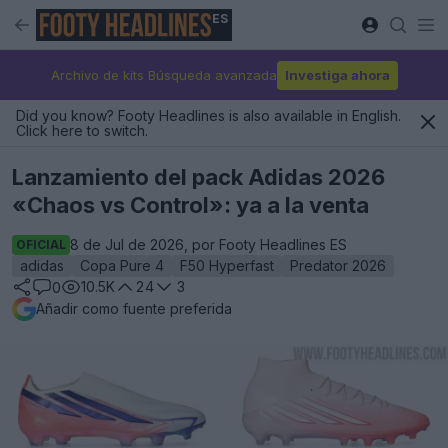
ES
Archivo de kits Búsqueda avanzada
Investiga ahora
Did you know? Footy Headlines is also available in English.
Click here to switch.
Lanzamiento del pack Adidas 2026
«Chaos vs Control»: ya a la venta
8 de Jul de 2026, por Footy Headlines ES
OFICIAL
adidas
Copa Pure 4
F50 Hyperfast
Predator 2026
10.5K
24
3
0
Añadir como fuente preferida